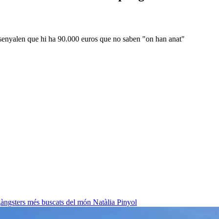
assenyalen que hi ha 90.000 euros que no saben "on han anat"
 gàngsters més buscats del món
Natàlia Pinyol