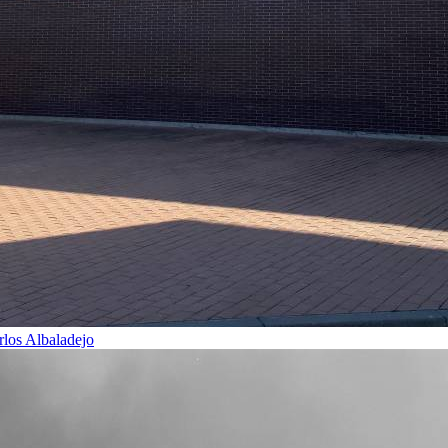
rlos Albaladejo