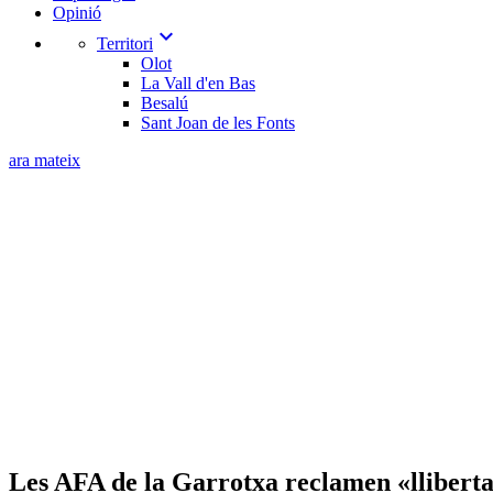
Opinió
expand_more
Territori
Olot
La Vall d'en Bas
Besalú
Sant Joan de les Fonts
ara mateix
​Les AFA de la Garrotxa reclamen «lliberta