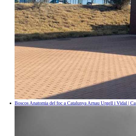
Boscos
Anatomia del foc a Catalunya
Arnau Urgell i Vidal | Ca