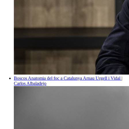
Boscos
Anatomia del foc a Catalunya
Arnau Urgell i Vidal |
Carlos Albaladejo