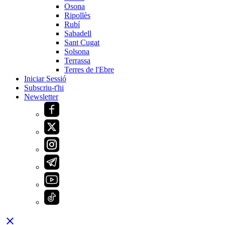
Osona
Ripollès
Rubí
Sabadell
Sant Cugat
Solsona
Terrassa
Terres de l'Ebre
Iniciar Sessió
Subscriu-t'hi
Newsletter
close