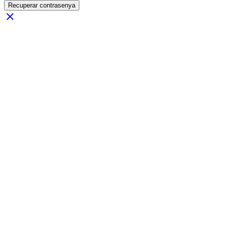
Recuperar contrasenya
close