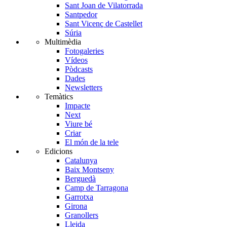
Sant Joan de Vilatorrada
Santpedor
Sant Vicenç de Castellet
Súria
Multimèdia
Fotogaleries
Vídeos
Pòdcasts
Dades
Newsletters
Temàtics
Impacte
Next
Viure bé
Criar
El món de la tele
Edicions
Catalunya
Baix Montseny
Berguedà
Camp de Tarragona
Garrotxa
Girona
Granollers
Lleida