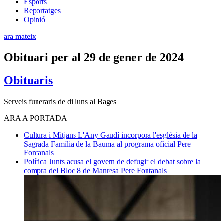
Esports
Reportatges
Opinió
ara mateix
Obituari per al 29 de gener de 2024
Obituaris
Serveis funeraris de dilluns al Bages
ARA A PORTADA
Cultura i Mitjans
L'Any Gaudí incorpora l'església de la
Sagrada Família de la Bauma al programa oficial
Pere
Fontanals
Política
Junts acusa el govern de defugir el debat sobre la
compra del Bloc 8 de Manresa
Pere Fontanals