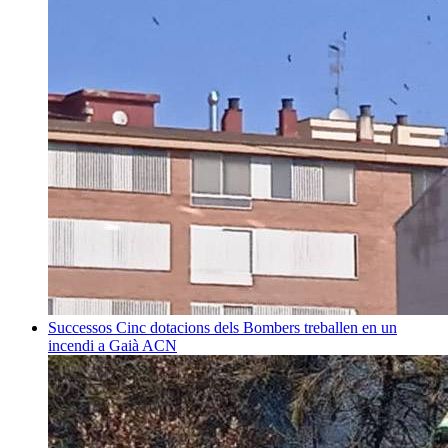
Successos
Cinc dotacions dels Bombers treballen en un
incendi a Gaià
ACN