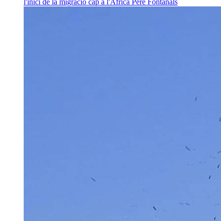
l'inici de la migració cap a l'Àfrica
Pere Fontanals