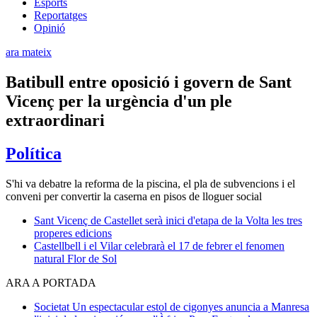
Esports
Reportatges
Opinió
ara mateix
Batibull entre oposició i govern de Sant
Vicenç per la urgència d'un ple
extraordinari
Política
S'hi va debatre la reforma de la piscina, el pla de subvencions i el
conveni per convertir la caserna en pisos de lloguer social
Sant Vicenç de Castellet serà inici d'etapa de la Volta les tres
properes edicions
Castellbell i el Vilar celebrarà el 17 de febrer el fenomen
natural Flor de Sol
ARA A PORTADA
Societat
Un espectacular estol de cigonyes anuncia a Manresa