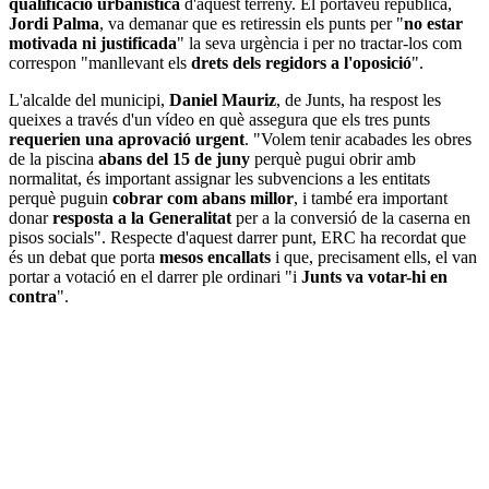
qualificació urbanística
d'aquest terreny. El portaveu republicà,
Jordi Palma
, va demanar que es retiressin els punts per "
no estar
motivada ni justificada
" la seva urgència i per no tractar-los com
correspon "manllevant els
drets dels regidors a l'oposició
".
L'alcalde del municipi,
Daniel Mauriz
, de Junts, ha respost les
queixes a través d'un vídeo en què assegura que els tres punts
requerien una aprovació urgent
. "Volem tenir acabades les obres
de la piscina
abans del 15 de juny
perquè pugui obrir amb
normalitat, és important assignar les subvencions a les entitats
perquè puguin
cobrar com abans millor
, i també era important
donar
resposta a la Generalitat
per a la conversió de la caserna en
pisos socials". Respecte d'aquest darrer punt, ERC ha recordat que
és un debat que porta
mesos encallats
i que, precisament ells, el van
portar a votació en el darrer ple ordinari "i
Junts va votar-hi en
contra
".