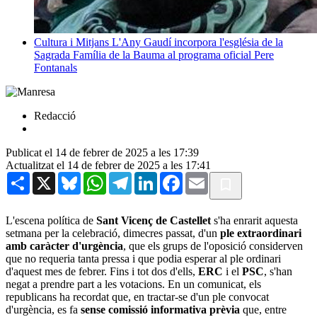
Cultura i Mitjans
L'Any Gaudí incorpora l'església de la
Sagrada Família de la Bauma al programa oficial
Pere
Fontanals
Redacció
Publicat el 14 de febrer de 2025 a les 17:39
Actualitzat el 14 de febrer de 2025 a les 17:41
Share
X
Bluesky
WhatsApp
Telegram
LinkedIn
Facebook
Email
L'escena política de
Sant Vicenç de Castellet
s'ha enrarit aquesta
setmana per la celebració, dimecres passat, d'un
ple extraordinari
amb caràcter d'urgència
, que els grups de l'oposició considerven
que no requeria tanta pressa i que podia esperar al ple ordinari
d'aquest mes de febrer. Fins i tot dos d'ells,
ERC
i el
PSC
, s'han
negat a prendre part a les votacions. En un comunicat, els
republicans ha recordat que, en tractar-se d'un ple convocat
d'urgència, es fa
sense comissió informativa prèvia
que, entre