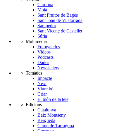
Cardona
Moià
Sant Fruitós de Bages
Sant Joan de Vilatorrada
Santpedor
Sant Vicenç de Castellet
Súria
Multimèdia
Fotogaleries
Vídeos
Pòdcasts
Dades
Newsletters
Temàtics
Impacte
Next
Viure bé
Criar
El món de la tele
Edicions
Catalunya
Baix Montseny
Berguedà
Camp de Tarragona
Garrotxa