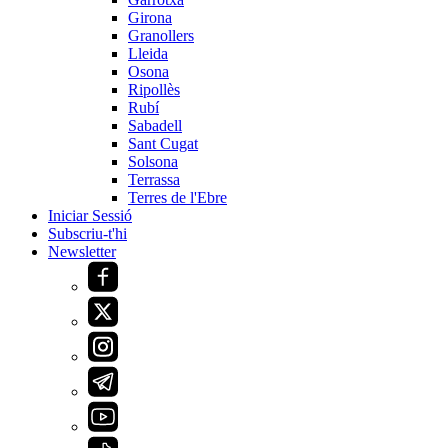
Girona
Granollers
Lleida
Osona
Ripollès
Rubí
Sabadell
Sant Cugat
Solsona
Terrassa
Terres de l'Ebre
Iniciar Sessió
Subscriu-t'hi
Newsletter