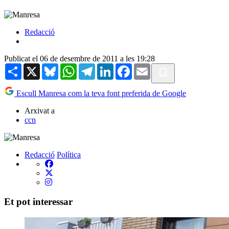
Redacció
Publicat el 06 de desembre de 2011 a les 19:28
Share
X
Bluesky
WhatsApp
Telegram
LinkedIn
Facebook
Email
Escull Manresa com la teva font preferida de Google
Arxivat a
ccn
Redacció
Política
Et pot interessar