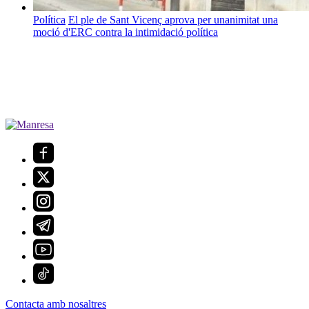
Política
El ple de Sant Vicenç aprova per unanimitat una
moció d'ERC contra la intimidació política
Contacta amb nosaltres