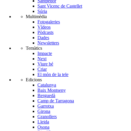
Santpedor
Sant Vicenç de Castellet
Súria
Multimèdia
Fotogaleries
Vídeos
Pòdcasts
Dades
Newsletters
Temàtics
Impacte
Next
Viure bé
Criar
El món de la tele
Edicions
Catalunya
Baix Montseny
Berguedà
Camp de Tarragona
Garrotxa
Girona
Granollers
Lleida
Osona