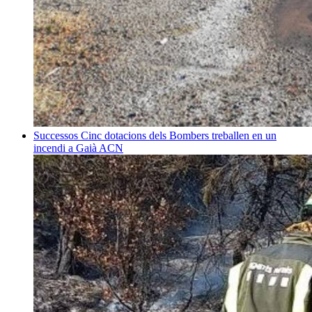
Successos
Cinc dotacions dels Bombers treballen en un
incendi a Gaià
ACN