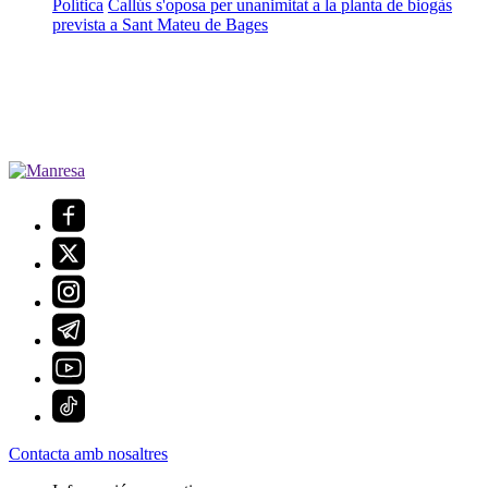
Política
Callús s'oposa per unanimitat a la planta de biogàs
prevista a Sant Mateu de Bages
Contacta amb nosaltres