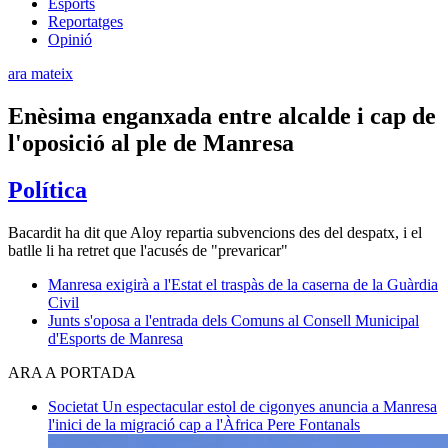
Esports
Reportatges
Opinió
ara mateix
Enèsima enganxada entre alcalde i cap de
l'oposició al ple de Manresa
Política
Bacardit ha dit que Aloy repartia subvencions des del despatx, i el
batlle li ha retret que l'acusés de "prevaricar"
Manresa exigirà a l'Estat el traspàs de la caserna de la Guàrdia
Civil
Junts s'oposa a l'entrada dels Comuns al Consell Municipal
d'Esports de Manresa
ARA A PORTADA
Societat
Un espectacular estol de cigonyes anuncia a Manresa
l'inici de la migració cap a l'Àfrica
Pere Fontanals