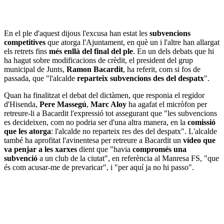
En el ple d'aquest dijous l'excusa han estat les
subvencions
competitives
que atorga l'Ajuntament, en què un i l'altre han allargat
els retrets fins
més enllà del final del ple
. En un dels debats que hi
ha hagut sobre modificacions de crèdit, el president del grup
municipal de Junts,
Ramon Bacardit
, ha referit, com si fos de
passada, que "l'alcalde
reparteix subvencions des del despatx
".
Quan ha finalitzat el debat del dictàmen, que responia el regidor
d'Hisenda,
Pere Massegú
,
Marc Aloy
ha agafat el micròfon per
retreure-li a Bacardit l'expressió tot assegurant que "les subvencions
es decideixen, com no podria ser d'una altra manera, en la
comissió
que les atorga
: l'alcalde no reparteix res des del despatx". L'alcalde
també ha aprofitat l'avinentesa per retreure a Bacardit un
vídeo que
va penjar a les xarxes
dient que "havia
compromés una
subvenció
a un club de la ciutat", en referència al Manresa FS, "que
és com acusar-me de prevaricar", i "per aquí ja no hi passo".