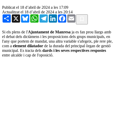
Publicat el 18 d’abril de 2024 a les 17:09
Actualitzat el 18 d’abril de 2024 a les 20:14
Share
X
Bluesky
WhatsApp
Telegram
LinkedIn
Facebook
Email
Si els plens de l'
Ajuntament de Manresa
ja es fan prou llargs amb
el debat dels dictàmens i les proposicions dels grups municipals, en
l'any que portem de mandat, una altra variable s'afegeix, ple rere ple,
com a
element dilatador
de la durada del principal òrgan de gestió
municipal. Es tracta dels
dards i les seves respectives respostes
entre alcalde i cap de l'oposició.