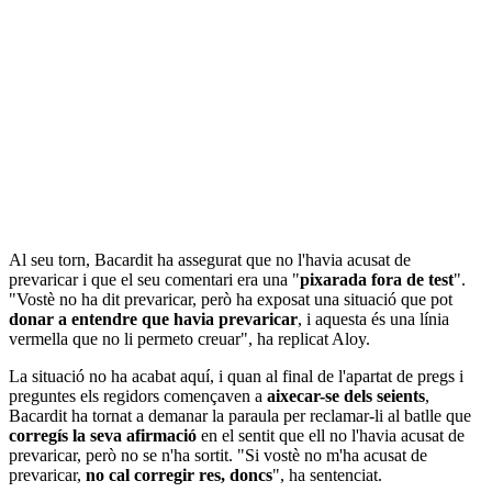
Al seu torn, Bacardit ha assegurat que no l'havia acusat de
prevaricar i que el seu comentari era una "
pixarada fora de test
".
"Vostè no ha dit prevaricar, però ha exposat una situació que pot
donar a entendre que havia prevaricar
, i aquesta és una línia
vermella que no li permeto creuar", ha replicat Aloy.
La situació no ha acabat aquí, i quan al final de l'apartat de pregs i
preguntes els regidors començaven a
aixecar-se dels seients
,
Bacardit ha tornat a demanar la paraula per reclamar-li al batlle que
corregís la seva afirmació
en el sentit que ell no l'havia acusat de
prevaricar, però no se n'ha sortit. "Si vostè no m'ha acusat de
prevaricar,
no cal corregir res, doncs
", ha sentenciat.