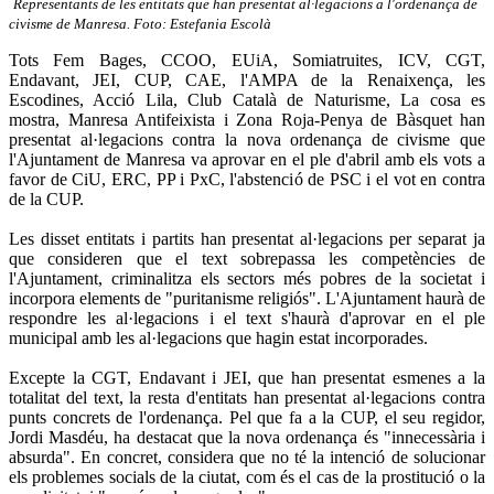
Representants de les entitats que han presentat al·legacions a l'ordenança de
civisme de Manresa. Foto: Estefania Escolà
Tots Fem Bages, CCOO, EUiA, Somiatruites, ICV, CGT,
Endavant, JEI, CUP, CAE, l'AMPA de la Renaixença, les
Escodines, Acció Lila, Club Català de Naturisme, La cosa es
mostra, Manresa Antifeixista i Zona Roja-Penya de Bàsquet han
presentat al·legacions contra la nova ordenança de civisme que
l'Ajuntament de Manresa va aprovar en el ple d'abril amb els vots a
favor de CiU, ERC, PP i PxC, l'abstenció de PSC i el vot en contra
de la CUP.
Les disset entitats i partits han presentat al·legacions per separat ja
que consideren que el text sobrepassa les competències de
l'Ajuntament, criminalitza els sectors més pobres de la societat i
incorpora elements de "puritanisme religiós". L'Ajuntament haurà de
respondre les al·legacions i el text s'haurà d'aprovar en el ple
municipal amb les al·legacions que hagin estat incorporades.
Excepte la CGT, Endavant i JEI, que han presentat esmenes a la
totalitat del text, la resta d'entitats han presentat al·legacions contra
punts concrets de l'ordenança. Pel que fa a la CUP, el seu regidor,
Jordi Masdéu, ha destacat que la nova ordenança és "innecessària i
absurda". En concret, considera que no té la intenció de solucionar
els problemes socials de la ciutat, com és el cas de la prostitució o la