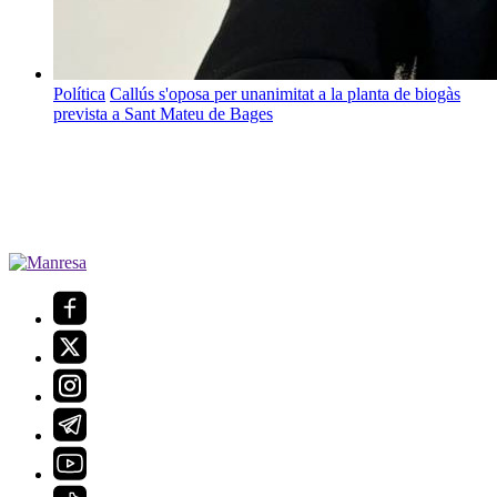
Política
Callús s'oposa per unanimitat a la planta de biogàs
prevista a Sant Mateu de Bages