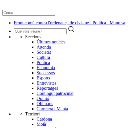
Front comú contra l'ordenança de civisme · Política · Manresa
Seccions
Últimes notícies
Agenda
Societat
Cultura
Política
Economia
Successos
Esports
Entrevistes
Reportatges
Contingut patrocinat
Opinió
Obituaris
Carretera i Manta
Territori
Cardona
Moià