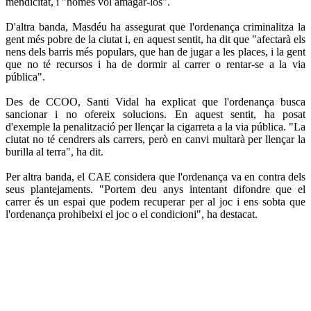
mendicitat, i "només vol amagar-los".
D'altra banda, Masdéu ha assegurat que l'ordenança criminalitza la
gent més pobre de la ciutat i, en aquest sentit, ha dit que "afectarà els
nens dels barris més populars, que han de jugar a les places, i la gent
que no té recursos i ha de dormir al carrer o rentar-se a la via
pública".
Des de CCOO, Santi Vidal ha explicat que l'ordenança busca
sancionar i no ofereix solucions. En aquest sentit, ha posat
d'exemple la penalització per llençar la cigarreta a la via pública. "La
ciutat no té cendrers als carrers, però en canvi multarà per llençar la
burilla al terra", ha dit.
Per altra banda, el CAE considera que l'ordenança va en contra dels
seus plantejaments. "Portem deu anys intentant difondre que el
carrer és un espai que podem recuperar per al joc i ens sobta que
l'ordenança prohibeixi el joc o el condicioni", ha destacat.