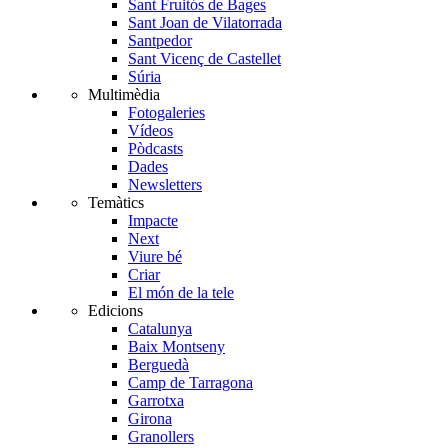
Sant Fruitós de Bages
Sant Joan de Vilatorrada
Santpedor
Sant Vicenç de Castellet
Súria
Multimèdia
Fotogaleries
Vídeos
Pòdcasts
Dades
Newsletters
Temàtics
Impacte
Next
Viure bé
Criar
El món de la tele
Edicions
Catalunya
Baix Montseny
Berguedà
Camp de Tarragona
Garrotxa
Girona
Granollers