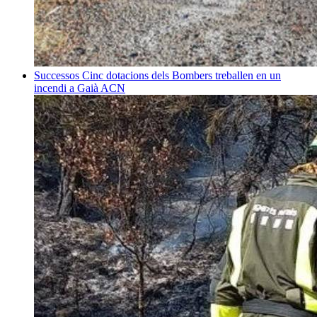
Successos
Cinc dotacions dels Bombers treballen en un
incendi a Gaià
ACN