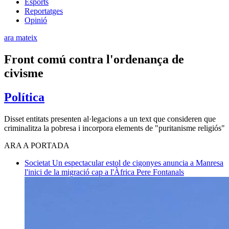
Esports
Reportatges
Opinió
ara mateix
Front comú contra l'ordenança de
civisme
Política
Disset entitats presenten al·legacions a un text que consideren que
criminalitza la pobresa i incorpora elements de "puritanisme religiós"
ARA A PORTADA
Societat
Un espectacular estol de cigonyes anuncia a Manresa
l'inici de la migració cap a l'Àfrica
Pere Fontanals