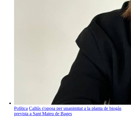
Política
Callús s'oposa per unanimitat a la planta de biogàs
prevista a Sant Mateu de Bages