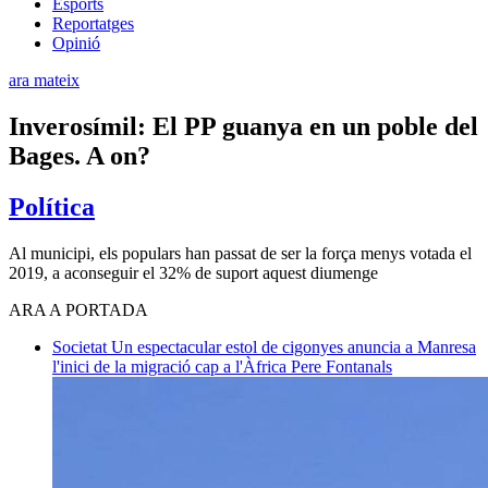
Esports
Reportatges
Opinió
ara mateix
Inverosímil: El PP guanya en un poble del
Bages. A on?
Política
Al municipi, els populars han passat de ser la força menys votada el
2019, a aconseguir el 32% de suport aquest diumenge
ARA A PORTADA
Societat
Un espectacular estol de cigonyes anuncia a Manresa
l'inici de la migració cap a l'Àfrica
Pere Fontanals