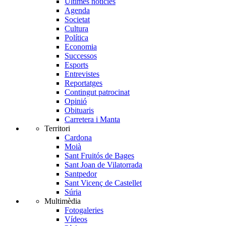
Últimes notícies
Agenda
Societat
Cultura
Política
Economia
Successos
Esports
Entrevistes
Reportatges
Contingut patrocinat
Opinió
Obituaris
Carretera i Manta
Territori
Cardona
Moià
Sant Fruitós de Bages
Sant Joan de Vilatorrada
Santpedor
Sant Vicenç de Castellet
Súria
Multimèdia
Fotogaleries
Vídeos