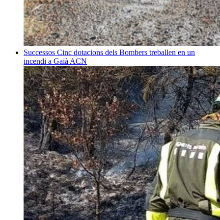
Successos
Cinc dotacions dels Bombers treballen en un
incendi a Gaià
ACN