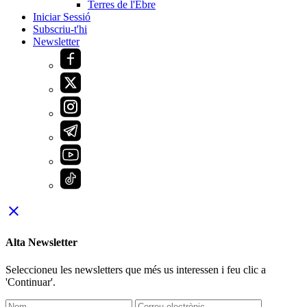
Terres de l'Ebre
Iniciar Sessió
Subscriu-t'hi
Newsletter
close
Alta Newsletter
Seleccioneu les newsletters que més us interessen i feu clic a
'Continuar'.