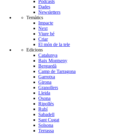
Pòdcasts
Dades
Newsletters
Temàtics
Impacte
Next
Viure bé
Criar
El món de la tele
Edicions
Catalunya
Baix Montseny
Berguedà
Camp de Tarragona
Garrotxa
Girona
Granollers
Lleida
Osona
Ripollès
Rubí
Sabadell
Sant Cugat
Solsona
Terrassa