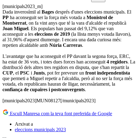
[municipals2023_m]
Dada inverosímil al
Bages
després d'unes eleccions municipals. El
PP
ha aconseguit ser la força més votada a
Monistrol de
Montserrat
, on fa vint anys que té la vara d'alcalde el republicà
Joan Miguel
. Els populars han passat del 9,12% que van
aconseguir a les
eleccions de 2019
(la llista menys votada llavors),
al 31,96% d'aquest diumenge. I encara una dada curiosa més:
repetien alcaldable amb
Núria Carreras
.
L'avantatge que ha aconseguit el PP davant la segona força, ERC,
ha estat de 36 vots, i totes dues forces han aconseguit
4 regidors
. La
distribució dels altres tres regidors en disputa, que s'han repartit la
CUP
, el
PSC
i
Junts
, pot fer preveure un
front independentista
que permeti a Miguel repetir a l'alcaldia, però al no ser la força més
votada, els republicans hauran de lligar, necessàriament, la
confiança de cupaires i postconvergents
.
[municipals2023]MUN08127[/municipals2023]
Escull Manresa com la teva font preferida de Google
Arxivat a
eleccions municipals 2023