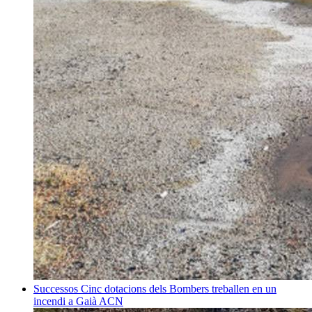
Successos
Cinc dotacions dels Bombers treballen en un
incendi a Gaià
ACN