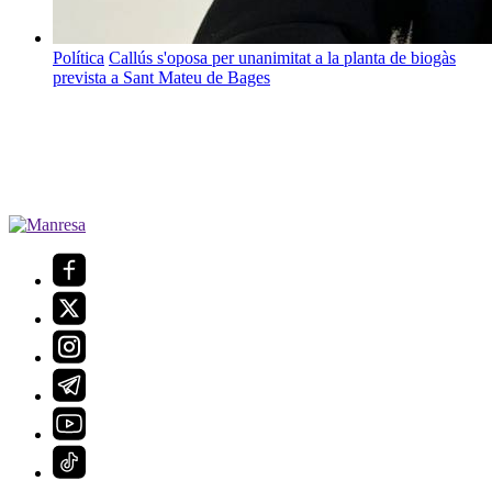
Política
Callús s'oposa per unanimitat a la planta de biogàs
prevista a Sant Mateu de Bages