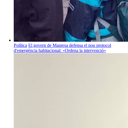
Política
El govern de Manresa defensa el nou protocol
d'emergència habitacional: «Ordena la intervenció»