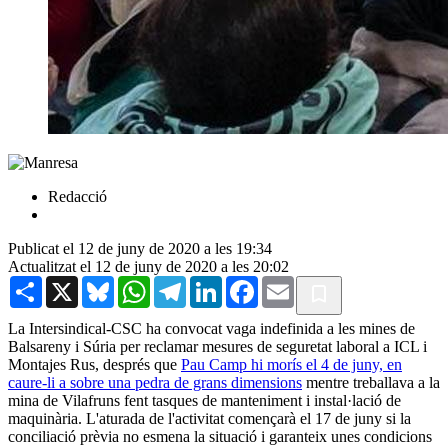
Redacció
Publicat el 12 de juny de 2020 a les 19:34
Actualitzat el 12 de juny de 2020 a les 20:02
Share
X
Bluesky
WhatsApp
Telegram
LinkedIn
Facebook
Email
La Intersindical-CSC ha convocat vaga indefinida a les mines de
Balsareny i Súria per reclamar mesures de seguretat laboral a ICL i
Montajes Rus, després que
Pau Camp hi morís el 4 de juny, en
caure-li a sobre una pedra de grans dimensions
mentre treballava a la
mina de Vilafruns fent tasques de manteniment i instal·lació de
maquinària. L'aturada de l'activitat començarà el 17 de juny si la
conciliació prèvia no esmena la situació i garanteix unes condicions