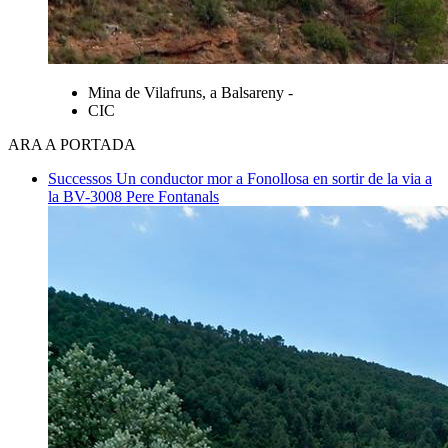
Mina de Vilafruns, a Balsareny -
CIC
ARA A PORTADA
Successos
Un conductor mor a Fonollosa en sortir de la via a
la BV-3008
Pere Fontanals