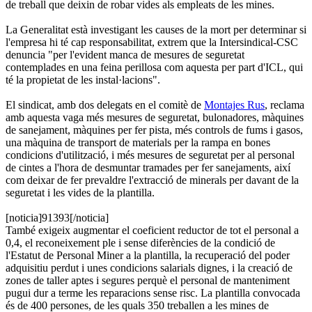
de treball que deixin de robar vides als empleats de les mines.
La Generalitat està investigant les causes de la mort per determinar si
l'empresa hi té cap responsabilitat, extrem que la Intersindical-CSC
denuncia "per l'evident manca de mesures de seguretat
contemplades en una feina perillosa com aquesta per part d'ICL, qui
té la propietat de les instal·lacions".
El sindicat, amb dos delegats en el comitè de
Montajes Rus
, reclama
amb aquesta vaga més mesures de seguretat, bulonadores, màquines
de sanejament, màquines per fer pista, més controls de fums i gasos,
una màquina de transport de materials per la rampa en bones
condicions d'utilització, i més mesures de seguretat per al personal
de cintes a l'hora de desmuntar tramades per fer sanejaments, així
com deixar de fer prevaldre l'extracció de minerals per davant de la
seguretat i les vides de la plantilla.
[noticia]91393[/noticia]
També exigeix augmentar el coeficient reductor de tot el personal a
0,4, el reconeixement ple i sense diferències de la condició de
l'Estatut de Personal Miner a la plantilla, la recuperació del poder
adquisitiu perdut i unes condicions salarials dignes, i la creació de
zones de taller aptes i segures perquè el personal de manteniment
pugui dur a terme les reparacions sense risc. La plantilla convocada
és de 400 persones, de les quals 350 treballen a les mines de