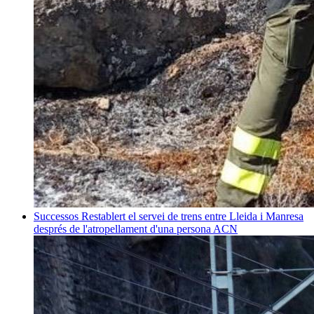
Successos
Restablert el servei de trens entre Lleida i Manresa
després de l'atropellament d'una persona
ACN