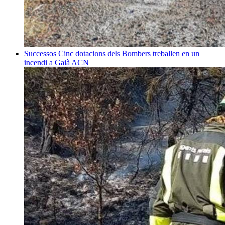
Successos
Cinc dotacions dels Bombers treballen en un
incendi a Gaià
ACN