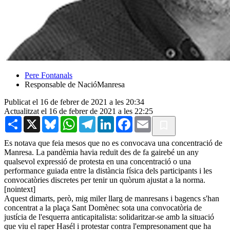
Pere Fontanals
Responsable de NacióManresa
Publicat el 16 de febrer de 2021 a les 20:34
Actualitzat el 16 de febrer de 2021 a les 22:25
Share
X
Bluesky
WhatsApp
Telegram
LinkedIn
Facebook
Email
Es notava que feia mesos que no es convocava una concentració de
Manresa. La pandèmia havia reduït des de fa gairebé un any
qualsevol expressió de protesta en una concentració o una
performance guiada entre la distància física dels participants i les
convocatòries discretes per tenir un quòrum ajustat a la norma.
[nointext]
Aquest dimarts, però, mig miler llarg de manresans i bagencs s'han
concentrat a la plaça Sant Domènec sota una convocatòria de
justícia de l'esquerra anticapitalista: solidaritzar-se amb la situació
que viu el raper Hasél i protestar contra l'empresonament que ha