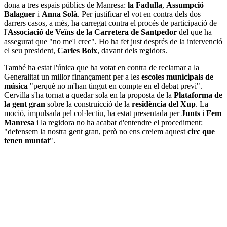
dona a tres espais públics de Manresa:
la Fadulla
,
Assumpció
Balaguer
i
Anna Solà
. Per justificar el vot en contra dels dos
darrers casos, a més, ha carregat contra el procés de participació de
l'
Associació de Veïns de la Carretera de Santpedor
del que ha
assegurat que "no me'l crec". Ho ha fet just després de la intervenció
el seu president,
Carles Boix
, davant dels regidors.
També ha estat l'única que ha votat en contra de reclamar a la
Generalitat un millor finançament per a les
escoles municipals de
música
"perquè no m'han tingut en compte en el debat previ".
Cervilla s'ha tornat a quedar sola en la proposta de la
Plataforma de
la gent gran
sobre la construicció de la
residència del Xup
. La
moció, impulsada pel col·lectiu, ha estat presentada per
Junts
i
Fem
Manresa
i la regidora no ha acabat d'entendre el procediment:
"defensem la nostra gent gran, però no ens creiem aquest
circ que
tenen muntat
".