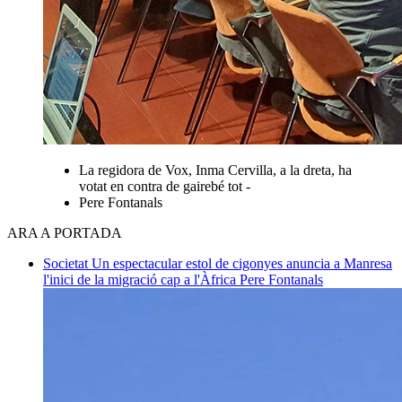
La regidora de Vox, Inma Cervilla, a la dreta, ha
votat en contra de gairebé tot -
Pere Fontanals
ARA A PORTADA
Societat
Un espectacular estol de cigonyes anuncia a Manresa
l'inici de la migració cap a l'Àfrica
Pere Fontanals