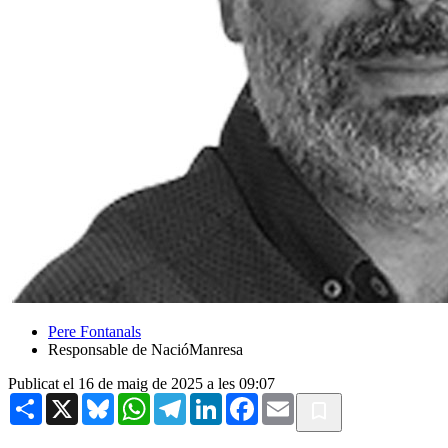
Pere Fontanals
Responsable de NacióManresa
Publicat el 16 de maig de 2025 a les 09:07
Share
X
Bluesky
WhatsApp
Telegram
LinkedIn
Facebook
Email