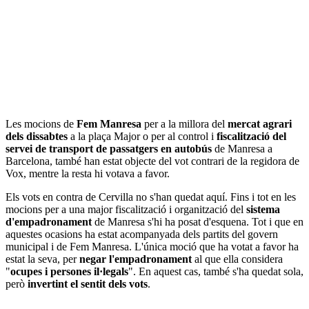
Les mocions de
Fem Manresa
per a la millora del
mercat agrari
dels dissabtes
a la plaça Major o per al control i
fiscalització del
servei de transport de passatgers en autobús
de Manresa a
Barcelona, també han estat objecte del vot contrari de la regidora de
Vox, mentre la resta hi votava a favor.
Els vots en contra de Cervilla no s'han quedat aquí. Fins i tot en les
mocions per a una major fiscalització i organització del
sistema
d'empadronament
de Manresa s'hi ha posat d'esquena. Tot i que en
aquestes ocasions ha estat acompanyada dels partits del govern
municipal i de Fem Manresa. L'única moció que ha votat a favor ha
estat la seva, per
negar l'empadronament
al que ella considera
"
ocupes i persones il·legals
". En aquest cas, també s'ha quedat sola,
però
invertint el sentit dels vots
.