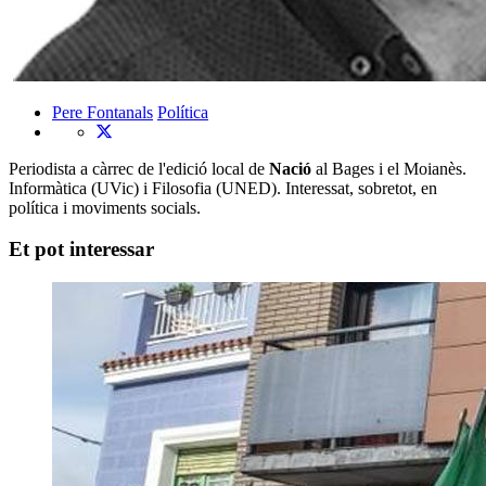
Pere Fontanals
Política
Periodista a càrrec de l'edició local de
Nació
al Bages i el Moianès.
Informàtica (UVic) i Filosofia (UNED). Interessat, sobretot, en
política i moviments socials.
Et pot interessar