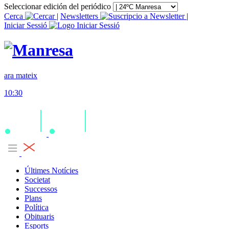
Seleccionar edición del periódico
Cerca
|
Newsletters
|
Iniciar Sessió
ara mateix
10:30
Últimes Notícies
Societat
Successos
Plans
Política
Obituaris
Esports