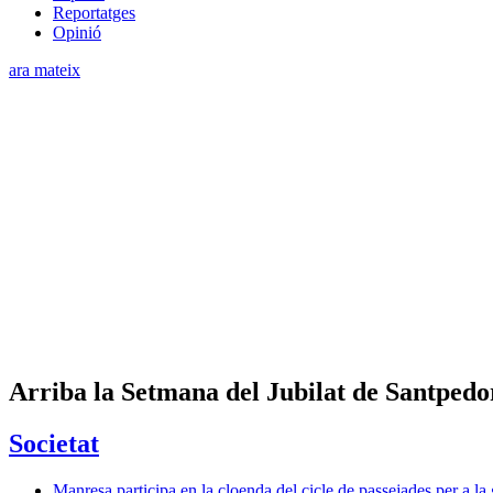
Reportatges
Opinió
ara mateix
Arriba la Setmana del Jubilat de Santpedor
Societat
Manresa participa en la cloenda del cicle de passejades per a la