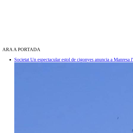
ARA A PORTADA
Societat
Un espectacular estol de cigonyes anuncia a Manresa l'i