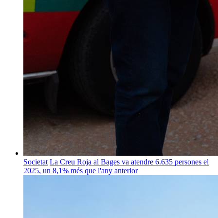
Societat
La Creu Roja al Bages va atendre 6.635 persones el
2025, un 8,1% més que l'any anterior