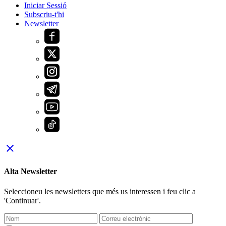
Iniciar Sessió
Subscriu-t'hi
Newsletter
close
Alta Newsletter
Seleccioneu les newsletters que més us interessen i feu clic a
'Continuar'.