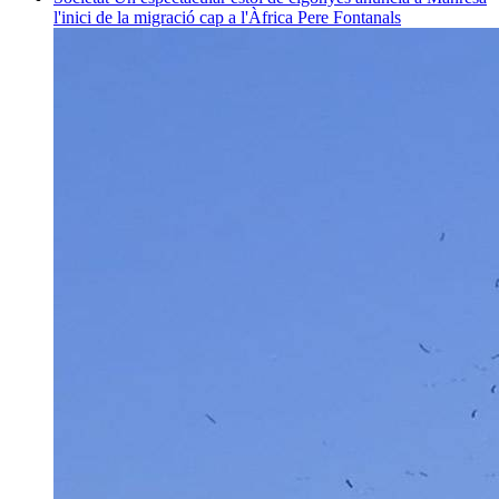
l'inici de la migració cap a l'Àfrica
Pere Fontanals