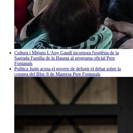
Cultura i Mitjans
L'Any Gaudí incorpora l'església de la
Sagrada Família de la Bauma al programa oficial
Pere
Fontanals
Política
Junts acusa el govern de defugir el debat sobre la
compra del Bloc 8 de Manresa
Pere Fontanals