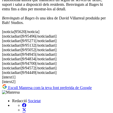
suport i salut a disposició dels residents. Benvinguts al Bages hi
entra fins a dins per mostrar-los al detall.
Benvinguts al Bages
és una idea de David Villarreal produïda per
Bah! Studios.
[noticia]95620[/noticia]
[noticiadiari]9/95496[/noticiadiari]
[noticiadiari]9/95271[/noticiadiari]
[noticiadiari]9/95132[/noticiadiari]
[noticiadiari]9/95052[/noticiadiari]
[noticiadiari]9/94945[/noticiadiari]
[noticiadiari]9/94834[/noticiadiari]
[noticiadiari]9/94700[/noticiadiari]
[noticiadiari]9/94572[/noticiadiari]
[noticiadiari]9/94449[/noticiadiari]
[intext1]
[intext2]
Escull Manresa com la teva font preferida de Google
Redacció
Societat