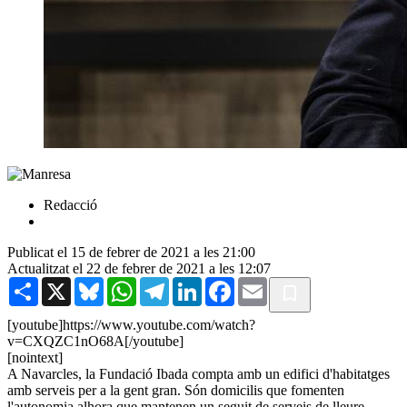
Redacció
Publicat el 15 de febrer de 2021 a les 21:00
Actualitzat el 22 de febrer de 2021 a les 12:07
Share
X
Bluesky
WhatsApp
Telegram
LinkedIn
Facebook
Email
[youtube]https://www.youtube.com/watch?
v=CXQZC1nO68A[/youtube]
[nointext]
A Navarcles, la Fundació Ibada compta amb un edifici d'habitatges
amb serveis per a la gent gran. Són domicilis que fomenten
l'autonomia alhora que mantenen un seguit de serveis de lleure,