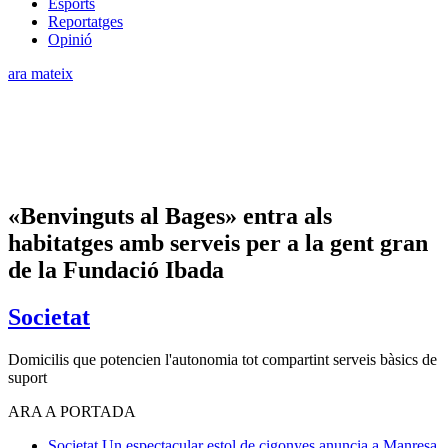
Esports
Reportatges
Opinió
ara mateix
«Benvinguts al Bages» entra als
habitatges amb serveis per a la gent gran
de la Fundació Ibada
Societat
Domicilis que potencien l'autonomia tot compartint serveis bàsics de
suport
ARA A PORTADA
Societat
Un espectacular estol de cigonyes anuncia a Manresa