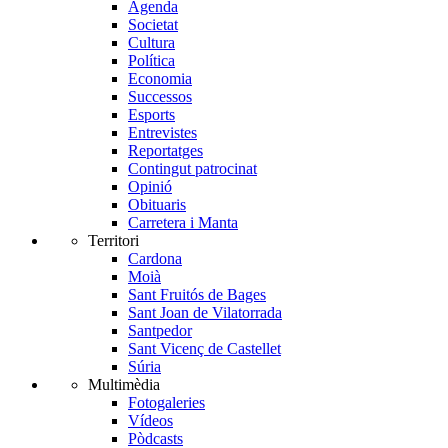
Agenda
Societat
Cultura
Política
Economia
Successos
Esports
Entrevistes
Reportatges
Contingut patrocinat
Opinió
Obituaris
Carretera i Manta
Territori
Cardona
Moià
Sant Fruitós de Bages
Sant Joan de Vilatorrada
Santpedor
Sant Vicenç de Castellet
Súria
Multimèdia
Fotogaleries
Vídeos
Pòdcasts