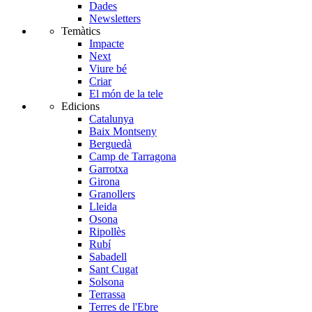
Dades
Newsletters
Temàtics
Impacte
Next
Viure bé
Criar
El món de la tele
Edicions
Catalunya
Baix Montseny
Berguedà
Camp de Tarragona
Garrotxa
Girona
Granollers
Lleida
Osona
Ripollès
Rubí
Sabadell
Sant Cugat
Solsona
Terrassa
Terres de l'Ebre