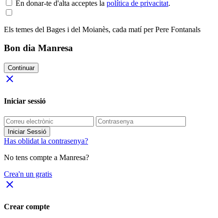
En donar-te d'alta acceptes la
política de privacitat
.
Els temes del Bages i del Moianès, cada matí per Pere Fontanals
Bon dia Manresa
Continuar
close
Iniciar sessió
Iniciar Sessió
Has oblidat la contrasenya?
No tens compte a Manresa?
Crea'n un gratis
close
Crear compte