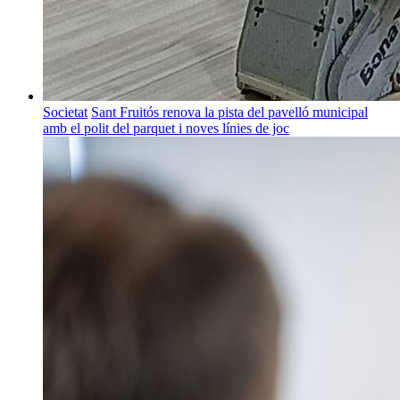
Societat
Sant Fruitós renova la pista del pavelló municipal
amb el polit del parquet i noves línies de joc