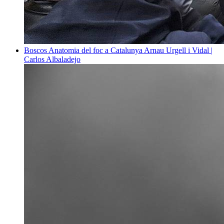
Boscos
Anatomia del foc a Catalunya
Arnau Urgell i Vidal |
Carlos Albaladejo