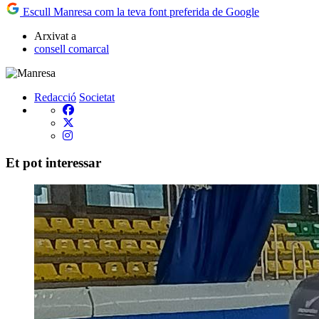
Escull Manresa com la teva font preferida de Google
Arxivat a
consell comarcal
Redacció
Societat
Et pot interessar