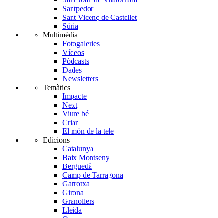
Santpedor
Sant Vicenç de Castellet
Súria
Multimèdia
Fotogaleries
Vídeos
Pòdcasts
Dades
Newsletters
Temàtics
Impacte
Next
Viure bé
Criar
El món de la tele
Edicions
Catalunya
Baix Montseny
Berguedà
Camp de Tarragona
Garrotxa
Girona
Granollers
Lleida