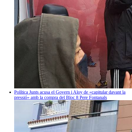
Política
Junts acusa el Govern i Aloy de «capitular davant la
pressió» amb la compra del Bloc 8
Pere Fontanals