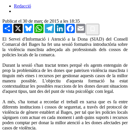
Redacció
Publicat el 30 de març de 2015 a les 18:35
Share
X
Bluesky
WhatsApp
Telegram
LinkedIn
Facebook
Email
El Servei d'Informació i Atenció a la Dona (SIAD) del Consell
Comarcal del Bages ha fet una sessió formativa introductòria sobre
la violència masclista adreçada als professionals dels cossos de
policies locals de la comarca.
Durant la sessió s'han tractat temes perquè els agents entenguin de
prop la problemàtica de les dones que pateixen violència masclista i
tinguin més eines i recursos per gestionar aquests casos de la millor
manera possible. L'objectiu d'aquesta formació ha estat
contextualitzar les possibles reaccions de les dones davant situacions
d'aquest tipus, tant des del punt de vista psicològic com legal.
A més, s'ha tornat a recordar el treball en xarxa que es fa entre
diferents institucions i cossos de seguretat, a través del protocol de
violència de gènere establert al Bages, per tal que les policies locals
sàpiguen com actuar en cada moment i amb quins suports i recursos
poden comptar per donar la millor atenció a les dones afectades per
casos de violència.