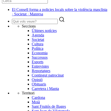
El Consell forma a policies locals sobre la violència masclista
· Societat · Manresa
Seccions
Últimes notícies
Agenda
Societat
Cultura
Política
Economia
Successos
Esports
Entrevistes
Reportatges
Contingut patrocinat
Opinió
Obituaris
Carretera i Manta
Territori
Cardona
Moià
Sant Fruitós de Bages
Sant Joan de Vilatorrada