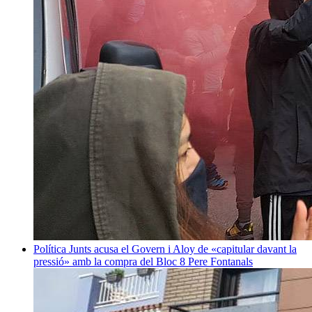
Política
Junts acusa el Govern i Aloy de «capitular davant la
pressió» amb la compra del Bloc 8
Pere Fontanals