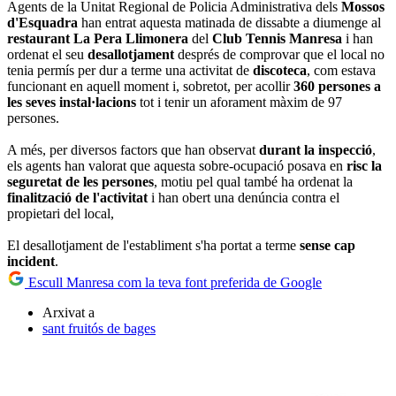
Agents de la Unitat Regional de Policia Administrativa dels
Mossos
d'Esquadra
han entrat aquesta matinada de dissabte a diumenge al
restaurant La Pera Llimonera
del
Club Tennis Manresa
i han
ordenat el seu
desallotjament
després de comprovar que el local no
tenia permís per dur a terme una activitat de
discoteca
, com estava
funcionant en aquell moment i, sobretot, per acollir
360 persones a
les seves instal·lacions
tot i tenir un aforament màxim de 97
persones.
A més, per diversos factors que han observat
durant la inspecció
,
els agents han valorat que aquesta sobre-ocupació posava en
risc la
seguretat de les persones
, motiu pel qual també ha ordenat la
finalització de l'activitat
i han obert una denúncia contra el
propietari del local,
El desallotjament de l'establiment s'ha portat a terme
sense cap
incident
.
Escull Manresa com la teva font preferida de Google
Arxivat a
sant fruitós de bages