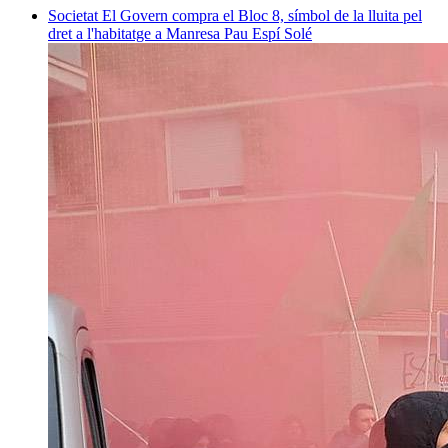
Societat
El Govern compra el Bloc 8, símbol de la lluita pel
dret a l'habitatge a Manresa
Pau Espí Solé