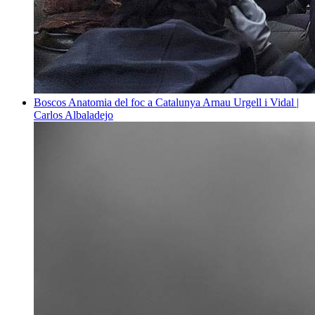
Boscos
Anatomia del foc a Catalunya
Arnau Urgell i Vidal |
Carlos Albaladejo