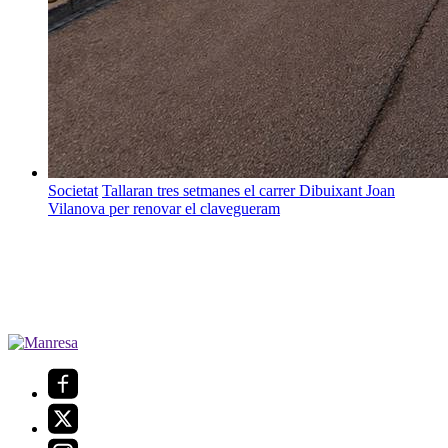
Societat
Tallaran tres setmanes el carrer Dibuixant Joan
Vilanova per renovar el clavegueram