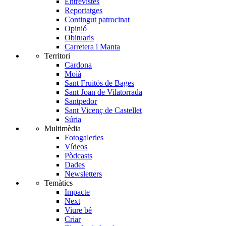
Entrevistes
Reportatges
Contingut patrocinat
Opinió
Obituaris
Carretera i Manta
Territori
Cardona
Moià
Sant Fruitós de Bages
Sant Joan de Vilatorrada
Santpedor
Sant Vicenç de Castellet
Súria
Multimèdia
Fotogaleries
Vídeos
Pòdcasts
Dades
Newsletters
Temàtics
Impacte
Next
Viure bé
Criar