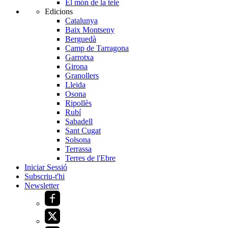
El món de la tele
Edicions
Catalunya
Baix Montseny
Berguedà
Camp de Tarragona
Garrotxa
Girona
Granollers
Lleida
Osona
Ripollès
Rubí
Sabadell
Sant Cugat
Solsona
Terrassa
Terres de l'Ebre
Iniciar Sessió
Subscriu-t'hi
Newsletter