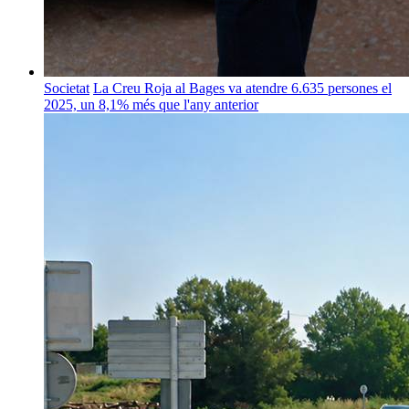
Societat
La Creu Roja al Bages va atendre 6.635 persones el
2025, un 8,1% més que l'any anterior