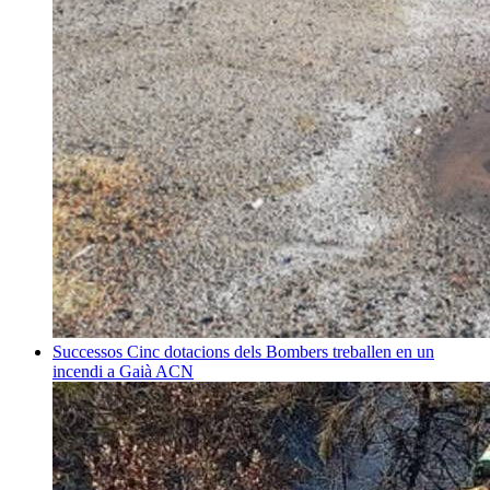
Successos
Cinc dotacions dels Bombers treballen en un
incendi a Gaià
ACN