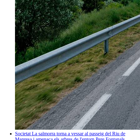
Societat
La salmorra torna a vessar al passeig del Riu de
Manresa i amenaça els arbres de l'entorn
Pere Fontanals