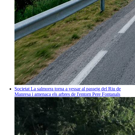
Societat
La salmorra torna a vessar al passeig del Riu de
Manresa i amenaça els arbres de l'entorn
Pere Fontanals