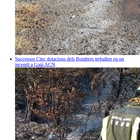
Successos
Cinc dotacions dels Bombers treballen en un
incendi a Gaià
ACN