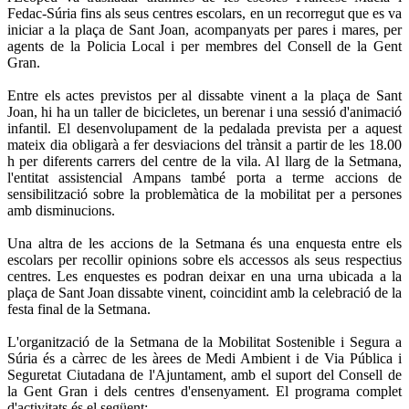
Fedac-Súria fins als seus centres escolars, en un recorregut que es va
iniciar a la plaça de Sant Joan, acompanyats per pares i mares, per
agents de la Policia Local i per membres del Consell de la Gent
Gran.
Entre els actes previstos per al dissabte vinent a la plaça de Sant
Joan, hi ha un taller de bicicletes, un berenar i una sessió d'animació
infantil. El desenvolupament de la pedalada prevista per a aquest
mateix dia obligarà a fer desviacions del trànsit a partir de les 18.00
h per diferents carrers del centre de la vila. Al llarg de la Setmana,
l'entitat assistencial Ampans també porta a terme accions de
sensibilització sobre la problemàtica de la mobilitat per a persones
amb disminucions.
Una altra de les accions de la Setmana és una enquesta entre els
escolars per recollir opinions sobre els accessos als seus respectius
centres. Les enquestes es podran deixar en una urna ubicada a la
plaça de Sant Joan dissabte vinent, coincidint amb la celebració de la
festa final de la Setmana.
L'organització de la Setmana de la Mobilitat Sostenible i Segura a
Súria és a càrrec de les àrees de Medi Ambient i de Via Pública i
Seguretat Ciutadana de l'Ajuntament, amb el suport del Consell de
la Gent Gran i dels centres d'ensenyament. El programa complet
d'activitats és el següent: