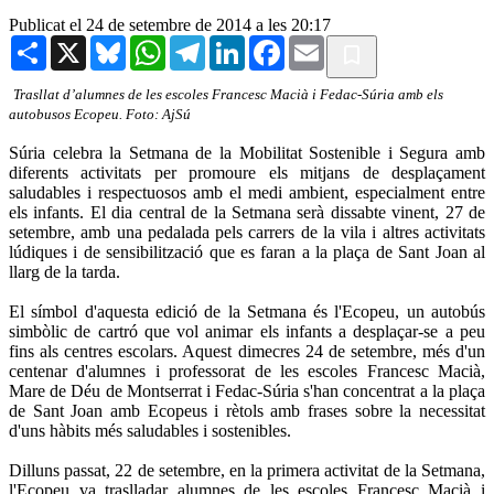
Publicat el 24 de setembre de 2014 a les 20:17
Share
X
Bluesky
WhatsApp
Telegram
LinkedIn
Facebook
Email
Trasllat d’alumnes de les escoles Francesc Macià i Fedac-Súria amb els
autobusos Ecopeu. Foto: AjSú
Súria celebra la Setmana de la Mobilitat Sostenible i Segura amb
diferents activitats per promoure els mitjans de desplaçament
saludables i respectuosos amb el medi ambient, especialment entre
els infants. El dia central de la Setmana serà dissabte vinent, 27 de
setembre, amb una pedalada pels carrers de la vila i altres activitats
lúdiques i de sensibilització que es faran a la plaça de Sant Joan al
llarg de la tarda.
El símbol d'aquesta edició de la Setmana és l'Ecopeu, un autobús
simbòlic de cartró que vol animar els infants a desplaçar-se a peu
fins als centres escolars. Aquest dimecres 24 de setembre, més d'un
centenar d'alumnes i professorat de les escoles Francesc Macià,
Mare de Déu de Montserrat i Fedac-Súria s'han concentrat a la plaça
de Sant Joan amb Ecopeus i rètols amb frases sobre la necessitat
d'uns hàbits més saludables i sostenibles.
Dilluns passat, 22 de setembre, en la primera activitat de la Setmana,
l'Ecopeu va traslladar alumnes de les escoles Francesc Macià i