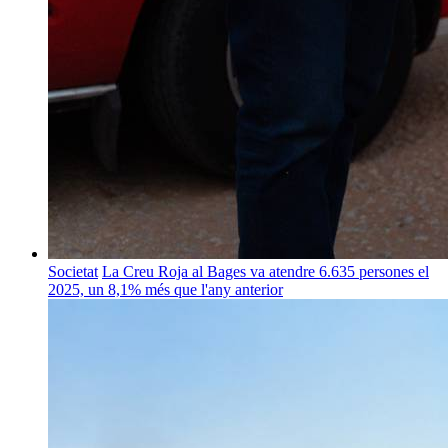
Societat
La Creu Roja al Bages va atendre 6.635 persones el
2025, un 8,1% més que l'any anterior