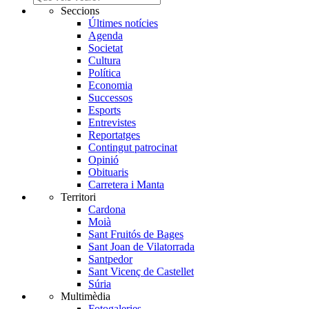
Seccions
Últimes notícies
Agenda
Societat
Cultura
Política
Economia
Successos
Esports
Entrevistes
Reportatges
Contingut patrocinat
Opinió
Obituaris
Carretera i Manta
Territori
Cardona
Moià
Sant Fruitós de Bages
Sant Joan de Vilatorrada
Santpedor
Sant Vicenç de Castellet
Súria
Multimèdia
Fotogaleries