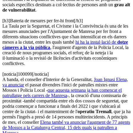
socials específics destinats a col·lectius de persones amb un
grau alt
de vulnerabilitat
.
[h3]Bateria de mesures per fer-hi front[/h3]
La Taula per la Seguretat, el Civisme i la Convivència és una de les
mesures anunciades per l'Ajuntament de Manresa per fer front a
diferents situacions conflictives que s'han intensificat en els darrers
mesos a la ciutat, entre les quals també
hi ha la instal·lació de
dotze
càmeres a la via pública
, l'augment d'agents de la Policia Local, la
creació de nous programes socials, el reforç de la neteja i la
il·luminació o la revisió de llicències d'activitats econòmiques
conflictives.
[noticia]100099[/noticia]
A banda, el conseller d'Interior de la Generalitat,
Joan Ignasi Elena,
va anunciar
el passat divendres l'inici de patrulles mixtes entre
Mossos i Policia Local -
que aquesta setmana ja han començat el
patrullatge pels carrers de Manresa
-, la creació d'una comissaria de
proximitat -també compartida entre els dos cossos de seguretat, que
podria començar a funcionar a finals del 2022 i que s'ubicarà al
centre de la ciutat- i el manteniment de l'
operatiu Tremall
, que ja ha
permès l'ingrés a presó de 14 persones multireincidents. A principis
de mes, el conseller
Elena també va anunciar l'augment de 77 agents
de Mossos a la Catalunya Central, 15 dels quals ja patrullen a
Manresa
.