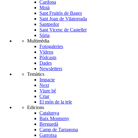
Cardona
Moià
Sant Fruitós de Bages
Sant Joan de Vilatorrada
Santpedor
Sant Vicenç de Castellet
Súria
Multimèdia
Fotogaleries
Vídeos
Pòdcasts
Dades
Newsletters
Temàtics
Impacte
Next
Viure bé
Criar
El món de la tele
Edicions
Catalunya
Baix Montseny
Berguedà
Camp de Tarragona
Garrotxa