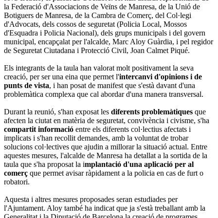
la Federació d'Associacions de Veïns de Manresa, de la Unió de
Botiguers de Manresa, de la Cambra de Comerç, del Col·legi
d'Advocats, dels cossos de seguretat (Policia Local, Mossos
d'Esquadra i Policia Nacional), dels grups municipals i del govern
municipal, encapçalat per l'alcalde, Marc Aloy Guàrdia, i pel regidor
de Seguretat Ciutadana i Protecció Civil, Joan Calmet Piqué.
Els integrants de la taula han valorat molt positivament la seva
creació, per ser una eina que permet l'
intercanvi d'opinions i de
punts de vista
, i han posat de manifest que s'està davant d'una
problemàtica complexa que cal abordar d'una manera transversal.
Durant la reunió, s'han exposat les
diferents problemàtiques
que
afecten la ciutat en matèria de seguretat, convivència i civisme, s'ha
compartit informació
entre els diferents col·lectius afectats i
implicats i s'han recollit demandes, amb la voluntat de trobar
solucions col·lectives que ajudin a millorar la situació actual. Entre
aquestes mesures, l'alcalde de Manresa ha detallat a la sortida de la
taula que s'ha proposat la i
mplantació d'una aplicació per al
comerç
que permet avisar ràpidament a la policia en cas de furt o
robatori.
Aquesta i altres mesures proposades seran estudiades per
l'Ajuntament. Aloy també ha indicat que ja s'està treballant amb la
Generalitat i la Diputació de Barcelona la creació de programes