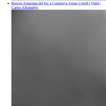
Boscos
Anatomia del foc a Catalunya
Arnau Urgell i Vidal |
Carlos Albaladejo