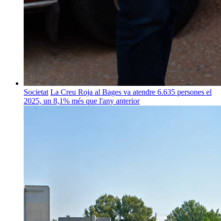
Societat
La Creu Roja al Bages va atendre 6.635 persones el
2025, un 8,1% més que l'any anterior