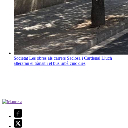
Societat
Les obres als carrers Saclosa i Cardenal Lluch
alteraran el trànsit i el bus urbà cinc dies