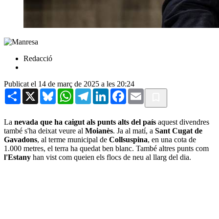
Redacció
Publicat el 14 de març de 2025 a les 20:24
Share
X
Bluesky
WhatsApp
Telegram
LinkedIn
Facebook
Email
La
nevada que ha caigut als punts alts del país
aquest divendres
també s'ha deixat veure al
Moianès
. Ja al matí, a
Sant Cugat de
Gavadons
, al terme municipal de
Collsuspina
, en una cota de
1.000 metres, el terra ha quedat ben blanc. També altres punts com
l'Estany
han vist com queien els flocs de neu al llarg del dia.