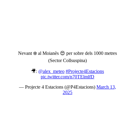
Nevant ❄️ al Moianès 😍 per sobre dels 1000 metres
(Sector Collsuspina)
🎥:
@alex_meteo
#Projecte4Estacions
pic.twitter.com/n70TElmlfD
— Projecte 4 Estacions (@P4Estacions)
March 13,
2025