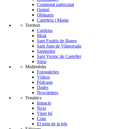
Contingut patrocinat
Opinió
Obituaris
Carretera i Manta
Territori
Cardona
Moià
Sant Fruitós de Bages
Sant Joan de Vilatorrada
Santpedor
Sant Vicenç de Castellet
Súria
Multimèdia
Fotogaleries
Vídeos
Pòdcasts
Dades
Newsletters
Temàtics
Impacte
Next
Viure bé
Criar
El món de la tele
Edicions