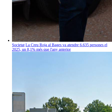
Societat
La Creu Roja al Bages va atendre 6.635 persones el
2025, un 8,1% més que l'any anterior