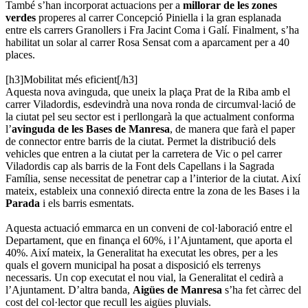
També s’han incorporat actuacions per a
millorar de les zones
verdes
properes al carrer Concepció Piniella i la gran esplanada
entre els carrers Granollers i Fra Jacint Coma i Galí. Finalment, s’ha
habilitat un solar al carrer Rosa Sensat com a aparcament per a 40
places.
[h3]Mobilitat més eficient[/h3]
Aquesta nova avinguda, que uneix la plaça Prat de la Riba amb el
carrer Viladordis, esdevindrà una nova ronda de circumval·lació de
la ciutat pel seu sector est i perllongarà la que actualment conforma
l’
avinguda de les Bases de Manresa
, de manera que farà el paper
de connector entre barris de la ciutat. Permet la distribució dels
vehicles que entren a la ciutat per la carretera de Vic o pel carrer
Viladordis cap als barris de la Font dels Capellans i la Sagrada
Família, sense necessitat de penetrar cap a l’interior de la ciutat. Així
mateix, estableix una connexió directa entre la zona de les Bases i la
Parada
i els barris esmentats.
Aquesta actuació emmarca en un conveni de col·laboració entre el
Departament, que en finança el 60%, i l’Ajuntament, que aporta el
40%. Així mateix, la Generalitat ha executat les obres, per a les
quals el govern municipal ha posat a disposició els terrenys
necessaris. Un cop executat el nou vial, la Generalitat el cedirà a
l’Ajuntament. D’altra banda,
Aigües de Manresa
s’ha fet càrrec del
cost del col·lector que recull les aigües pluvials.