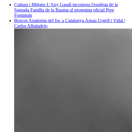
Cultura i Mitjans
L'Any Gaudí incorpora l'església de la
Sagrada Família de la Bauma al programa oficial
Pere
Fontanals
Boscos
Anatomia del foc a Catalunya
Arnau Urgell i Vidal |
Carlos Albaladejo