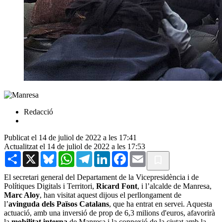
Redacció
Publicat el 14 de juliol de 2022 a les 17:41
Actualitzat el 14 de juliol de 2022 a les 17:53
Share
X
Bluesky
WhatsApp
Telegram
LinkedIn
Facebook
Email
El secretari general del Departament de la Vicepresidència i de
Polítiques Digitals i Territori,
Ricard Font
, i l’alcalde de Manresa,
Marc Aloy
, han visitat aquest dijous el perllongament de
l’
avinguda dels Països Catalans
, que ha entrat en servei. Aquesta
actuació, amb una inversió de prop de 6,3 milions d'euros, afavorirà
la
mobilitat interna
de Manresa i la connexió de la ciutat amb la