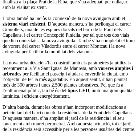
finalitza a la plaça Prat de la Riba, que s’ha adequat, per enllaçar
amb la vialitat existent.
L’obra també ha inclòs la connexió de la nova avinguda amb el
sistema viari existent
. D’aquesta manera, s’ha perllongat el carrer
Granollers, una de les espines dorsals del barri de la Font dels
Capellans, i el carrer Concepció Piniella, per tal que tots dos vials
quedin connectats a la nova avinguda. També s’ha completat el tram
de vorera del carrer Viladordis entre el carrer Montcau i la nova
avinguda per facilitar la mobilitat dels vianants.
La nova urbanització s’ha construït amb els paràmetres ja utilitzats
recentment a la Via Sant Ignasi de Manresa, amb
voreres àmplies i
arbrades
per facilitar el passeig i ajudar a enverdir la ciutat, amb
l’objectiu de fer-la més agradable. En aquest sentit, s’han plantat
més de 300 arbres i unes 2.500 plantes arbustives. Pel que fa a
l’enllumenat públic, també és del
tipus LED
, amb una gran qualitat
lumínica, i eficient energèticament.
D’altra banda, durant les obres s’han incorporat modificacions a
petició tant del barri com de la residència de la Font dels Capellans.
D’aquesta manera, s’ha ampliat el jardí de la residència i el seu
tancament amb muret perimetral. Amb aquesta actuació, tot el jardí
de la residència serà accessible per a les persones usuàries del centre.