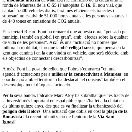
ronda de Manresa de la
C-55
i l’autopista
C-16
. El nou vial, que
captarà 5.600 vehicles diaris, farà més eficients els trajectes i
suposarà un estalvi de 51.000 hores anuals a les persones usuàries i
de 440 tones en emissions de CO2 anuals.
El secretari Ricard Font ha remarcat que aquesta obra, "pensada pel
municipi i també en global i en gran", amb "efectes sobre la qualitat
de vida de les persones". Així, és una "actuació no només que
millora la mobilitat, sinó que també
relliga barris
, que pensa en la
gent que camina i en la que vindrà en vehicle, que serà elèctric, amb
els objectius de connectar i descarbonitzar".
A més, Font ha posat de relleu que l’obra s’emmarca "en una
agenda d’actuacions per a
millorar la connectivitat a Manresa
, en
coordinació amb el territori" i ha destacat "el consens" també en el
desenvolupament d’aquesta actuació.
Per la seva banda, l’alcalde Marc Aloy ha subratllat que "es tracta de
la inversió més important en espai púbic que s’ha fet a la ciutat en
els últims quinze anys, des que es va finalitzar la urbanització del
polígon dels Dolors
. Una actuació que dobla en cost la
plaça de la
Bonavista
i la recent urbanització de l’entorn de la
Via Sant
Ignasi
".