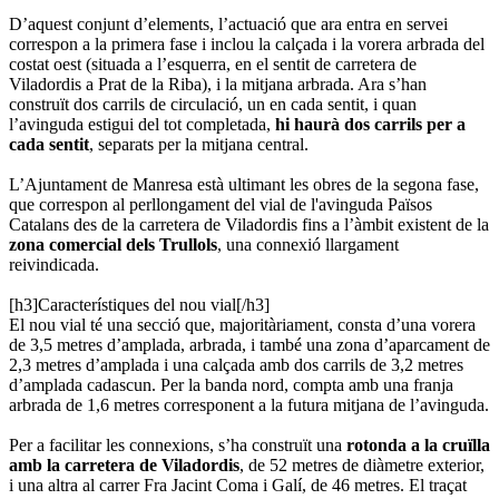
D’aquest conjunt d’elements, l’actuació que ara entra en servei
correspon a la primera fase i inclou la calçada i la vorera arbrada del
costat oest (situada a l’esquerra, en el sentit de carretera de
Viladordis a Prat de la Riba), i la mitjana arbrada. Ara s’han
construït dos carrils de circulació, un en cada sentit, i quan
l’avinguda estigui del tot completada,
hi haurà dos carrils per a
cada sentit
, separats per la mitjana central.
L’Ajuntament de Manresa està ultimant les obres de la segona fase,
que correspon al perllongament del vial de l'avinguda Països
Catalans des de la carretera de Viladordis fins a l’àmbit existent de la
zona comercial dels Trullols
, una connexió llargament
reivindicada.
[h3]Característiques del nou vial[/h3]
El nou vial té una secció que, majoritàriament, consta d’una vorera
de 3,5 metres d’amplada, arbrada, i també una zona d’aparcament de
2,3 metres d’amplada i una calçada amb dos carrils de 3,2 metres
d’amplada cadascun. Per la banda nord, compta amb una franja
arbrada de 1,6 metres corresponent a la futura mitjana de l’avinguda.
Per a facilitar les connexions, s’ha construït una
rotonda a la cruïlla
amb la carretera de Viladordis
, de 52 metres de diàmetre exterior,
i una altra al carrer Fra Jacint Coma i Galí, de 46 metres. El traçat