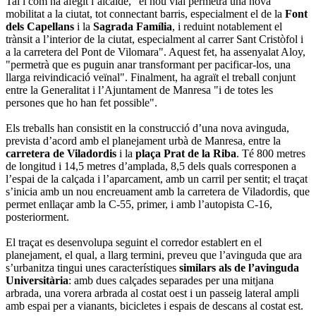
Tal i com ha afegit l’alcalde, "el nou vial permetrà una nova
mobilitat a la ciutat, tot connectant barris, especialment el de la
Font
dels Capellans
i la
Sagrada Família
, i reduint notablement el
trànsit a l’interior de la ciutat, especialment al carrer Sant Cristòfol i
a la carretera del Pont de Vilomara". Aquest fet, ha assenyalat Aloy,
"permetrà que es puguin anar transformant per pacificar-los, una
llarga reivindicació veïnal". Finalment, ha agraït el treball conjunt
entre la Generalitat i l’Ajuntament de Manresa "i de totes les
persones que ho han fet possible".
Els treballs han consistit en la construcció d’una nova avinguda,
prevista d’acord amb el planejament urbà de Manresa, entre la
carretera de Viladordis
i la
plaça Prat de la Riba
. Té 800 metres
de longitud i 14,5 metres d’amplada, 8,5 dels quals corresponen a
l’espai de la calçada i l’aparcament, amb un carril per sentit; el traçat
s’inicia amb un nou encreuament amb la carretera de Viladordis, que
permet enllaçar amb la C-55, primer, i amb l’autopista C-16,
posteriorment.
El traçat es desenvolupa seguint el corredor establert en el
planejament, el qual, a llarg termini, preveu que l’avinguda que ara
s’urbanitza tingui unes característiques
similars als de l’avinguda
Universitària
: amb dues calçades separades per una mitjana
arbrada, una vorera arbrada al costat oest i un passeig lateral ampli
amb espai per a vianants, bicicletes i espais de descans al costat est.