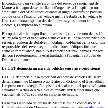
El conductor d'un vehicle escombra del servei de sanejament de
Manresa ha hagut de ser traslladat d'urgències a l'hospital en una
ambulància del SEM aquest dissabte al migdia després de patir un
cop de calor a l'interior del vehicle mentre treballava. El vehicle té
l'aire condicionat espatllat des de fa dies, segons denuncien fonts
sindicals, i l'empresa no el repara.
El cop de calor ha tingut lloc poc abans del canvi de torn de les 12
del migdia quan el treballador arribava a la seu de la coordinació del
servei, al polígon de Bufalvent, totalment col·lapsat per la calor. Els
responsables del servei, seguint indicacions mèdiques fins que
arribava l'ambulància, han dutxat l'afectat per fer-li baixar l'impacte
del cop i posteriorment ha estat traslladat a l'hospital Sant Joan de
Déu en ambulància.
La CGT denuncia un parc de vehicles sense aire condicionat
La CGT denuncia que la major part del parc de vehicles del servei
de sanejament de Manresa o no té aire condicionat o el té espatllat i
l'empresa no els arregla. En episodis de calor com el que s'està patint
actualment, a dins dels vehicles es treballa amb temperatures que
s'acosten als 50ºC, sobretot en els torns de migdia.
La neteja i recollida de brossa de Manresa és una concessió de la
UTE Sanejament de Manresa que actualment es troba
en ple traspàs