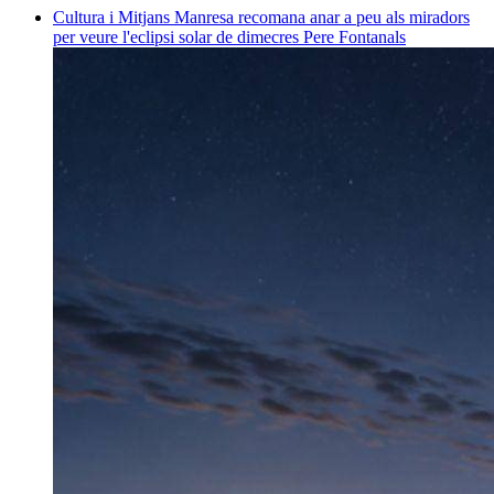
Cultura i Mitjans
Manresa recomana anar a peu als miradors
per veure l'eclipsi solar de dimecres
Pere Fontanals