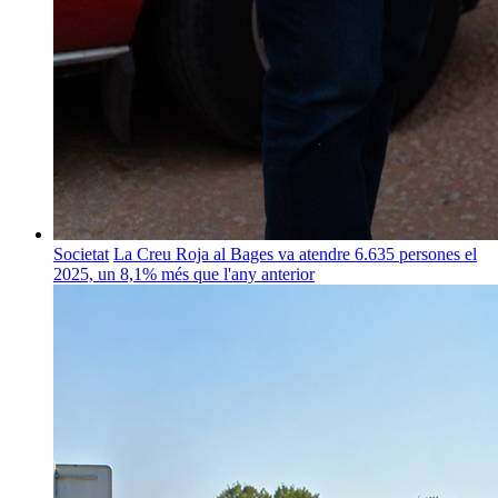
Societat
La Creu Roja al Bages va atendre 6.635 persones el
2025, un 8,1% més que l'any anterior