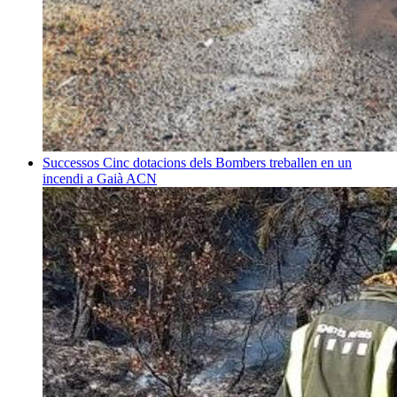
Successos
Cinc dotacions dels Bombers treballen en un
incendi a Gaià
ACN