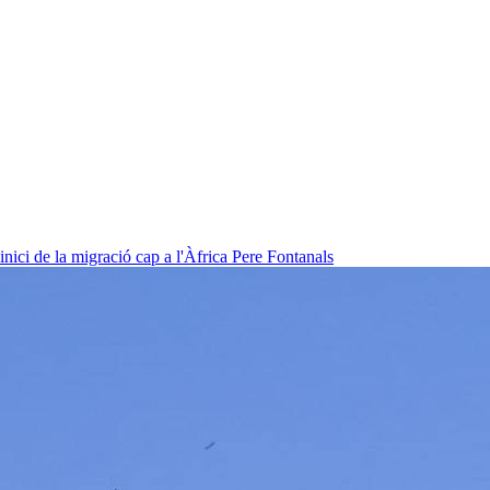
nici de la migració cap a l'Àfrica
Pere Fontanals