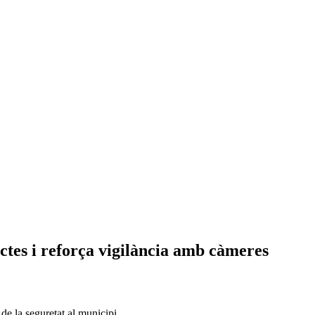
lictes i reforça vigilància amb càmeres
de la seguretat al municipi