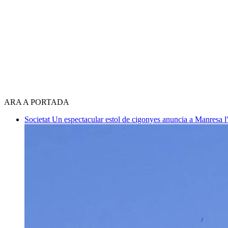
ARA A PORTADA
Societat
Un espectacular estol de cigonyes anuncia a Manresa l'i