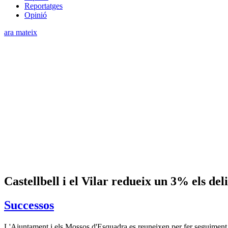
Reportatges
Opinió
ara mateix
Castellbell i el Vilar redueix un 3% els de
Successos
L'Ajuntament i els Mossos d'Esquadra es reuneixen per fer seguiment 