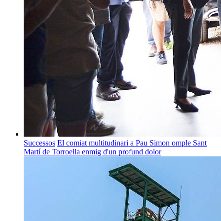
Successos
El comiat multitudinari a Pau Simon omple Sant
Martí de Torroella enmig d'un profund dolor