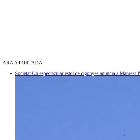
ARA A PORTADA
Societat
Un espectacular estol de cigonyes anuncia a Manresa l'i