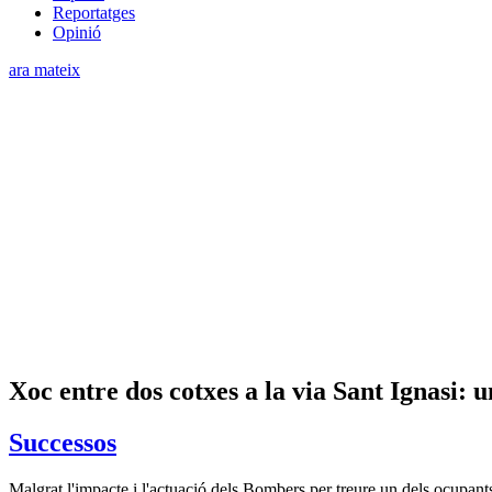
Reportatges
Opinió
ara mateix
Xoc entre dos cotxes a la via Sant Ignasi: u
Successos
Malgrat l'impacte i l'actuació dels Bombers per treure un dels ocupants, 