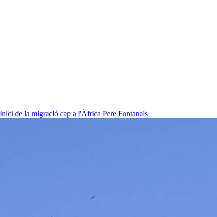
nici de la migració cap a l'Àfrica
Pere Fontanals