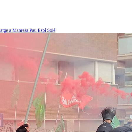
itatge a Manresa
Pau Espí Solé