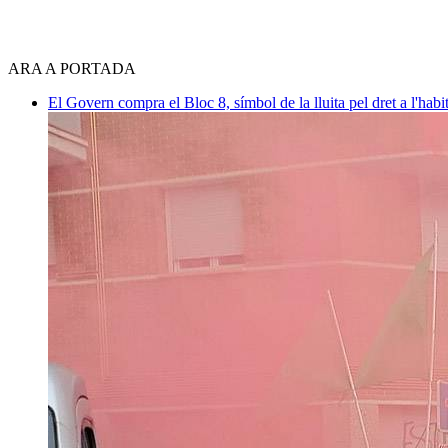
ARA A PORTADA
El Govern compra el Bloc 8, símbol de la lluita pel dret a l'hab