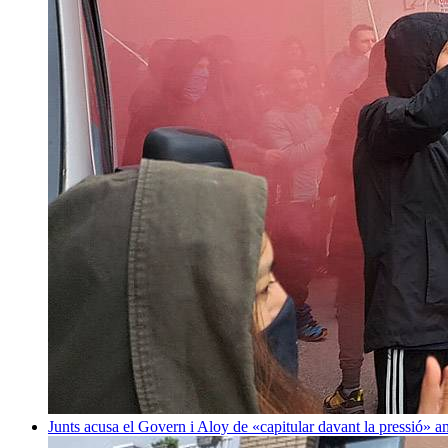
Junts acusa el Govern i Aloy de «capitular davant la pressió» 