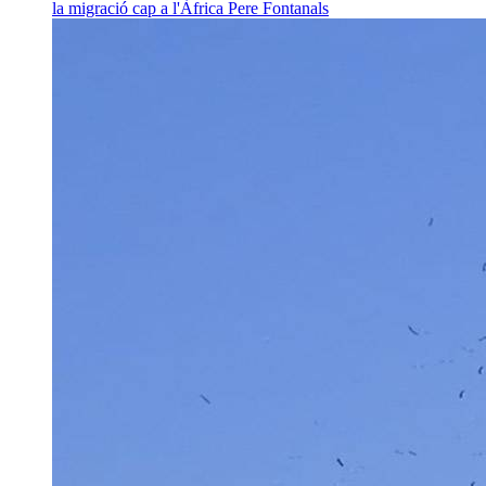
la migració cap a l'Àfrica
Pere Fontanals