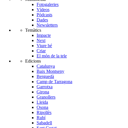
Fotogaleries
Vídeos
Pòdcasts
Dades
Newsletters
Temàtics
Impacte
Next
Viure bé
Criar
El món de la tele
Edicions
Catalunya
Baix Montseny
Berguedà
Camp de Tarragona
Garrotxa
Girona
Granollers
Lleida
Osona
Ripollès
Rubí
Sabadell
Sant Cugat