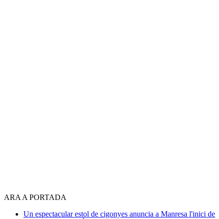
ARA A PORTADA
Un espectacular estol de cigonyes anuncia a Manresa l'inici de