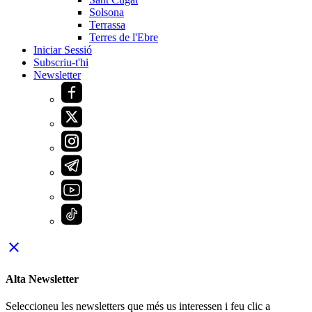
Solsona
Terrassa
Terres de l'Ebre
Iniciar Sessió
Subscriu-t'hi
Newsletter
close
Alta Newsletter
Seleccioneu les newsletters que més us interessen i feu clic a