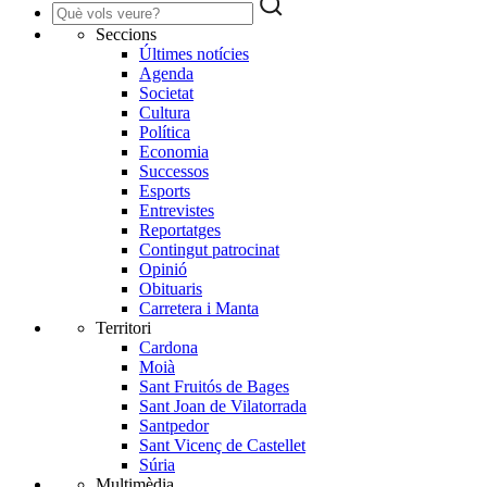
Seccions
Últimes notícies
Agenda
Societat
Cultura
Política
Economia
Successos
Esports
Entrevistes
Reportatges
Contingut patrocinat
Opinió
Obituaris
Carretera i Manta
Territori
Cardona
Moià
Sant Fruitós de Bages
Sant Joan de Vilatorrada
Santpedor
Sant Vicenç de Castellet
Súria
Multimèdia