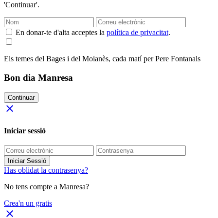
'Continuar'.
En donar-te d'alta acceptes la
política de privacitat
.
Els temes del Bages i del Moianès, cada matí per Pere Fontanals
Bon dia Manresa
Continuar
close
Iniciar sessió
Iniciar Sessió
Has oblidat la contrasenya?
No tens compte a Manresa?
Crea'n un gratis
close