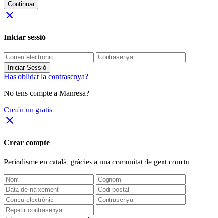
Continuar
close
Iniciar sessió
Iniciar Sessió
Has oblidat la contrasenya?
No tens compte a Manresa?
Crea'n un gratis
close
Crear compte
Periodisme
en català
, gràcies a una comunitat de gent com tu