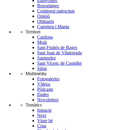
Entrevistes
Reportatges
Contingut patrocinat
Opinió
Obituaris
Carretera i Manta
Territori
Cardona
Moià
Sant Fruitós de Bages
Sant Joan de Vilatorrada
Santpedor
Sant Vicenç de Castellet
Súria
Multimèdia
Fotogaleries
Vídeos
Pòdcasts
Dades
Newsletters
Temàtics
Impacte
Next
Viure bé
Criar