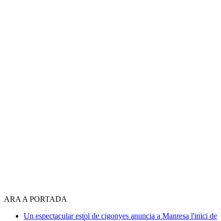
ARA A PORTADA
Un espectacular estol de cigonyes anuncia a Manresa l'inici de