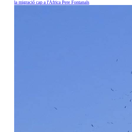
la migració cap a l'Àfrica
Pere Fontanals