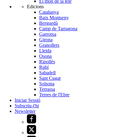
El món de la tele
Edicions
Catalunya
Baix Montseny
Berguedà
Camp de Tarragona
Garrotxa
Girona
Granollers
Lleida
Osona
Ripollès
Rubí
Sabadell
Sant Cugat
Solsona
Terrassa
Terres de l'Ebre
Iniciar Sessió
Subscriu-t'hi
Newsletter