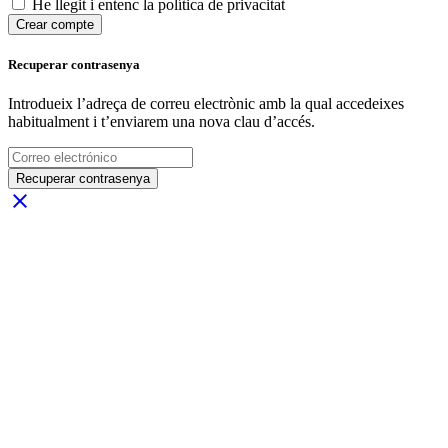
He llegit i entenc la política de privacitat
Crear compte
Recuperar contrasenya
Introdueix l’adreça de correu electrònic amb la qual accedeixes
habitualment i t’enviarem una nova clau d’accés.
Recuperar contrasenya
close