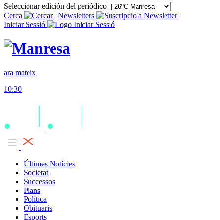
Seleccionar edición del periódico
Cerca
|
Newsletters
|
Iniciar Sessió
ara mateix
10:30
Últimes Notícies
Societat
Successos
Plans
Política
Obituaris
Esports