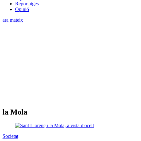
Reportatges
Opinió
ara mateix
la Mola
Societat