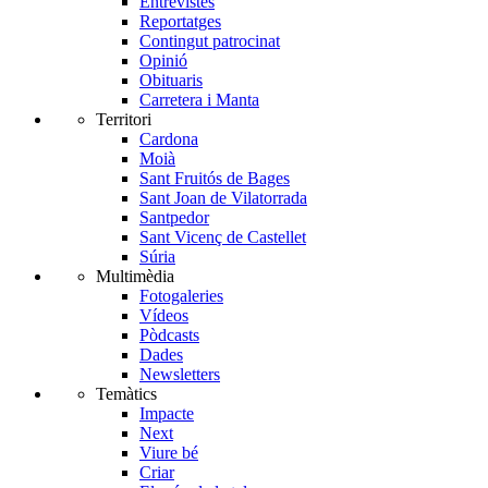
Entrevistes
Reportatges
Contingut patrocinat
Opinió
Obituaris
Carretera i Manta
Territori
Cardona
Moià
Sant Fruitós de Bages
Sant Joan de Vilatorrada
Santpedor
Sant Vicenç de Castellet
Súria
Multimèdia
Fotogaleries
Vídeos
Pòdcasts
Dades
Newsletters
Temàtics
Impacte
Next
Viure bé
Criar