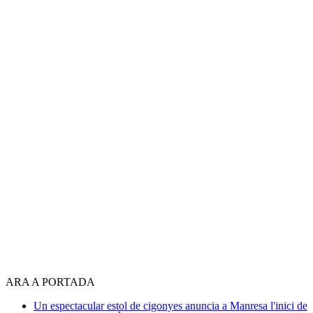
ARA A PORTADA
Un espectacular estol de cigonyes anuncia a Manresa l'inici de