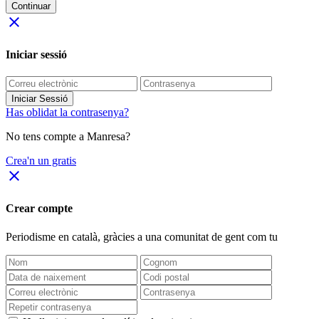
Continuar
close
Iniciar sessió
Iniciar Sessió
Has oblidat la contrasenya?
No tens compte a Manresa?
Crea'n un gratis
close
Crear compte
Periodisme
en català
, gràcies a una comunitat de gent com tu