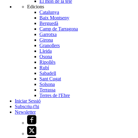
El món de la tele
Edicions
Catalunya
Baix Montseny
Berguedà
Camp de Tarragona
Garrotxa
Girona
Granollers
Lleida
Osona
Ripollès
Rubí
Sabadell
Sant Cugat
Solsona
Terrassa
Terres de l'Ebre
Iniciar Sessió
Subscriu-t'hi
Newsletter