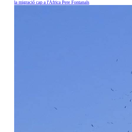
la migració cap a l'Àfrica
Pere Fontanals