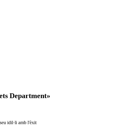
oets Department»
eu idil·li amb l'èxit