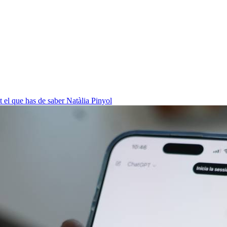
ot el que has de saber
Natàlia Pinyol