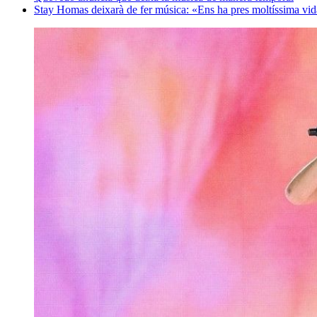
Stay Homas deixarà de fer música: «Ens ha pres moltíssima vi