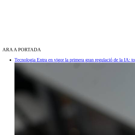
ARA A PORTADA
Tecnologia
Entra en vigor la primera gran regulació de la IA: t