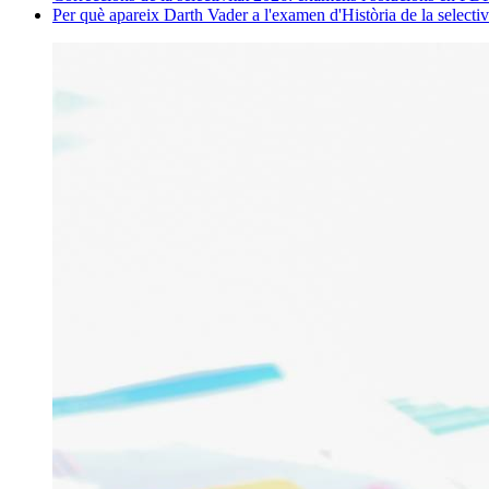
Per què apareix Darth Vader a l'examen d'Història de la selectiv