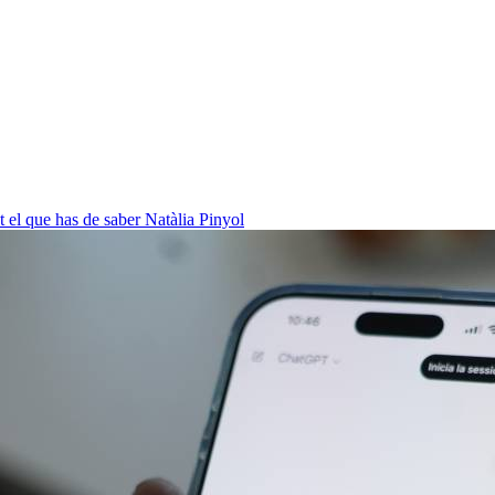
ot el que has de saber
Natàlia Pinyol