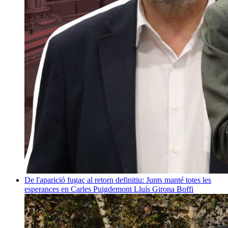
De l'aparició fugaç al retorn definitiu: Junts manté totes les
esperances en Carles Puigdemont
Lluís Girona Boffi