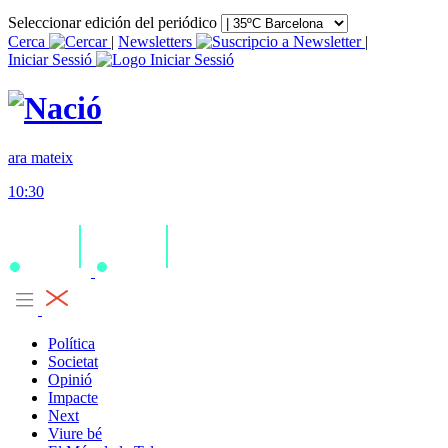
Seleccionar edición del periódico
Cerca
|
Newsletters
|
Iniciar Sessió
ara mateix
10:30
Política
Societat
Opinió
Impacte
Next
Viure bé