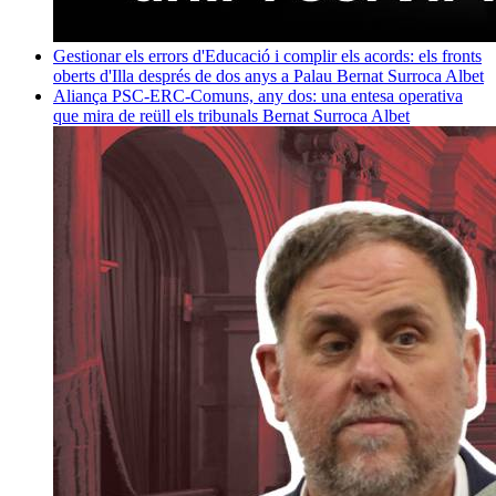
Gestionar els errors d'Educació i complir els acords: els fronts
oberts d'Illa després de dos anys a Palau
Bernat Surroca Albet
Aliança PSC-ERC-Comuns, any dos: una entesa operativa
que mira de reüll els tribunals
Bernat Surroca Albet