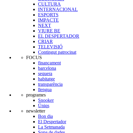
CULTURA
INTERNACIONAL
ESPORTS
IMPACTE
NEXT
VIURE BE
EL DESPERTADOR
CRIAR
TELEVISIÓ
Contingut patrocinat
FOCUS
finançament
barcelona
sequera
habitatge
transparència
llengua
programes
Snooker
Úniqs
newsletter
Bon dia
El Despertador
La Setmanada
Sopa de dades