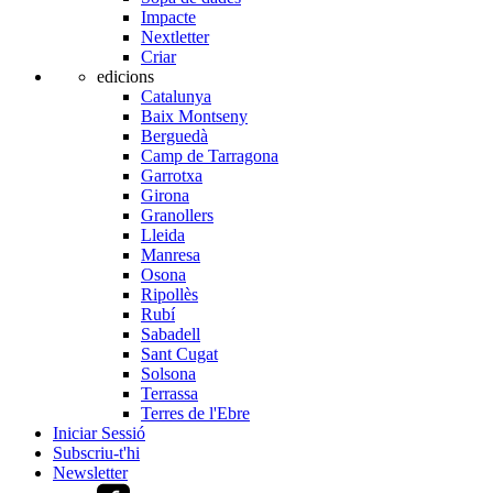
Impacte
Nextletter
Criar
edicions
Catalunya
Baix Montseny
Berguedà
Camp de Tarragona
Garrotxa
Girona
Granollers
Lleida
Manresa
Osona
Ripollès
Rubí
Sabadell
Sant Cugat
Solsona
Terrassa
Terres de l'Ebre
Iniciar Sessió
Subscriu-t'hi
Newsletter