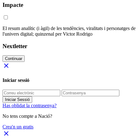
Impacte
El resum analític (i àgil) de les tendències, viralitats i personatges de
l'univers digital; quinzenal per Victor Rodrigo
Nextletter
Continuar
close
Iniciar sessió
Iniciar Sessió
Has oblidat la contrasenya?
No tens compte a Nació?
Crea'n un gratis
close