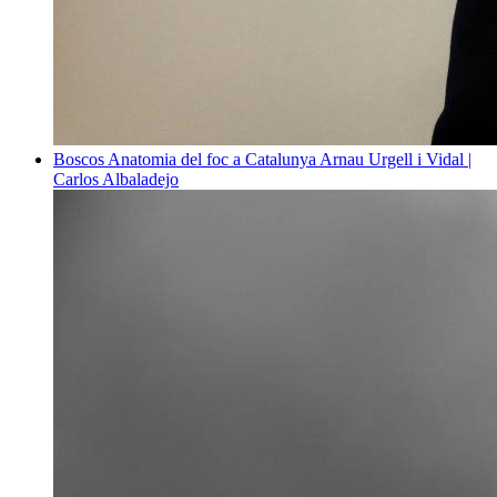
Boscos
Anatomia del foc a Catalunya
Arnau Urgell i Vidal |
Carlos Albaladejo