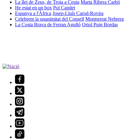
La llei de Zeus, de Troia a Ceuta
Marta Ribera Carbó
He estat en un box
Pol Capdet
Espanya a l'Àfrica
Josep-Lluís Carod-Rovira
Celebrem la unanimitat del Consell
Montserrat Nebrera
La Costa Brava de Ferran Agulló
Oriol Puig Bordas