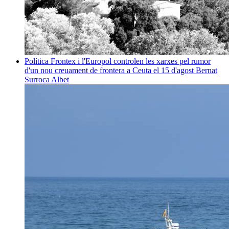
Política
Frontex i l'Europol controlen les xarxes pel rumor
d'un nou creuament de frontera a Ceuta el 15 d'agost
Bernat
Surroca Albet