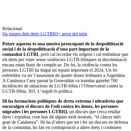
Relacionat
Sis mapes dels drets LGTBIQ+ arreu del món
Potser aquesta és una mostra preocupant de la despolitització
social i de la despolitització d’una part important de la
comunitat LGTBI
, però cal recordar els orígens i cal emfatitzar que
els drets per viure sense violències LGTB-fòbiques ni discriminació
encara estan lluny de complir-se. De fet, la violència contra les
persones LGTBI ha tingut un repunt important el 2024. Un fet
esfereïdor va ser l’assassinat de quatre dones lesbianes a Argentina.
A Catalunya l’any passat la Generalitat va tramitar gairebé 700
incidències de situacions de LGTB-fòbia i l’Observatori contra la
LGTB-fòbia, 303. L’orgull és política.
Hi ha formacions polítiques de dreta extrema i ultradreta que
encoratgen el discurs de l’odi contra les dones, les persones
migrades i les persones LGTBIQ
, un discurs que cerca retallar
drets i expulsar, com han dit alguns molt nostrats, “el càncer més
gran de Catalunya”. Hi ha d’altres que tot i fer un discurs en defensa
de la comunitat, ho fan en contraposició a altres drets i continuen