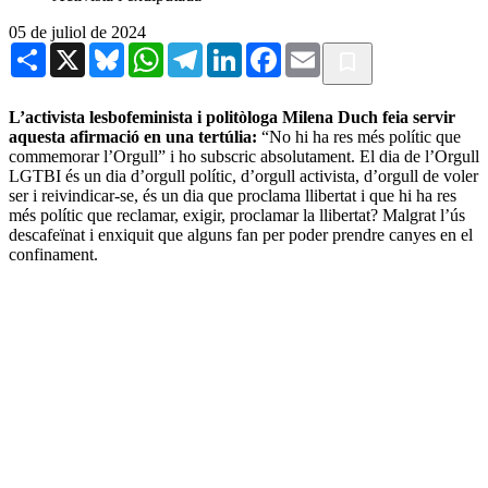
05 de juliol de 2024
Share
X
Bluesky
WhatsApp
Telegram
LinkedIn
Facebook
Email
L’activista lesbofeminista i politòloga Milena Duch feia servir
aquesta afirmació en una tertúlia:
“No hi ha res més polític que
commemorar l’Orgull” i ho subscric absolutament. El dia de l’Orgull
LGTBI és un dia d’orgull polític, d’orgull activista, d’orgull de voler
ser i reivindicar-se, és un dia que proclama llibertat i que hi ha res
més polític que reclamar, exigir, proclamar la llibertat? Malgrat l’ús
descafeïnat i enxiquit que alguns fan per poder prendre canyes en el
confinament.