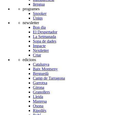
llengua
programes
Snooker
Úniqs
newsletter
Bon dia
El Despertador
La Setmanada
Sopa de dades
Impacte
Nextletter
Criar
edicions
Catalunya
Baix Montseny
Berguedà
Camp de Tarragona
Garrotxa
Girona
Granollers
Lleida
Manresa
Osona
Ripollès