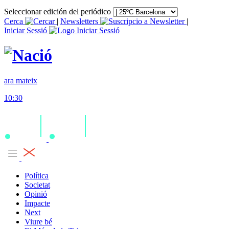
Seleccionar edición del periódico
Cerca
|
Newsletters
|
Iniciar Sessió
ara mateix
10:30
Política
Societat
Opinió
Impacte
Next
Viure bé