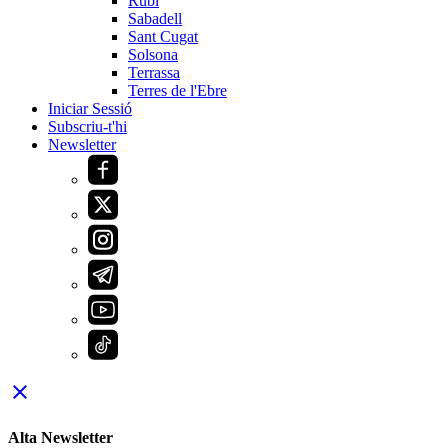
Rubí
Sabadell
Sant Cugat
Solsona
Terrassa
Terres de l'Ebre
Iniciar Sessió
Subscriu-t'hi
Newsletter
close
Alta Newsletter