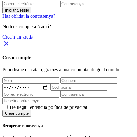
Iniciar Sessió
Has oblidat la contrasenya?
No tens compte a Nació?
Crea'n un gratis
close
Crear compte
Periodisme
en català
, gràcies a una comunitat de gent com tu
He llegit i entenc la política de privacitat
Crear compte
Recuperar contrasenya