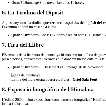
Quan?
Diumenge 8 de novembre a les 11 hores.
6. La Tirolina del Dipòsit
Aquest any torna la tirolina que
recorre l’espai des del dipòsit del r
l’aventura i tindrà un cost de 4 euros.
Quan?
Divendres 8 de les 17 hores a les 20 hores , Dissabte 9
7. Fira del Llibre
Els amants de la literatura de muntanya hi trobaran una oferta de
guies
presentacions, contacontes i xerrades que donaran un toc cultural a la f
Quan?
Divendres 8, Dissabte 9 i Diumenge 10 de Novembre.
La fira del llibre estarà oberta els 3 dies -
Oriol Sala Font
8. Exposició fotogràfica de l'Himàlaia
L’edició 2024 inclou exposicions com la mostra fotogràfica “
Himàlai
lúdica i educativa.