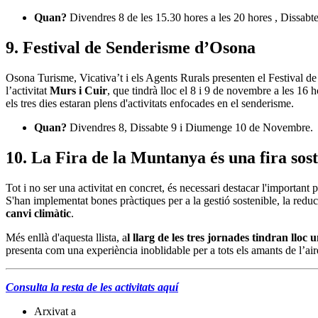
Quan?
Divendres 8 de les 15.30 hores a les 20 hores , Dissabt
9. Festival de Senderisme d’Osona
Osona Turisme, Vicativa’t i els Agents Rurals presenten el Festival 
l’activitat
Murs i Cuir
, que tindrà lloc el 8 i 9 de novembre a les 16 
els tres dies estaran plens d'activitats enfocades en el senderisme.
Quan?
Divendres 8, Dissabte 9 i Diumenge 10 de Novembre.
10. La Fira de la Muntanya és una fira sos
Tot i no ser una activitat en concret, és necessari destacar l'important
S'han implementat bones pràctiques per a la gestió sostenible, la reducc
canvi climàtic
.
Més enllà d'aquesta llista, a
l llarg de les tres jornades tindran lloc
presenta com una experiència inoblidable per a tots els amants de l’air
Consulta la resta de les activitats aquí
Arxivat a