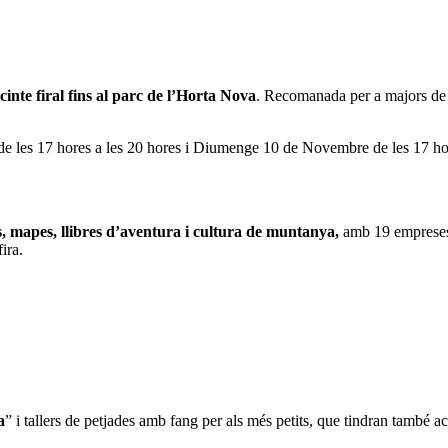
ecinte firal fins al parc de l’Horta Nova
. Recomanada per a majors de 8
 de les 17 hores a les 20 hores i Diumenge 10 de Novembre de les 17 hor
, mapes, llibres d’aventura i cultura de muntanya,
amb 19 empreses 
ira.
a
” i tallers de petjades amb fang per als més petits, que tindran també 