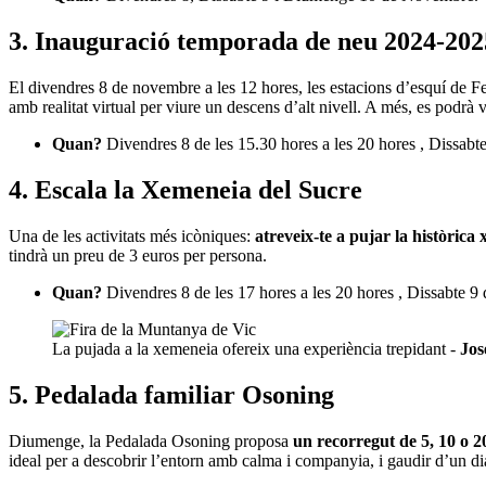
3. Inauguració temporada de neu 2024-202
El divendres 8 de novembre a les 12 hores, les estacions d’esquí de Fe
amb realitat virtual per viure un descens d’alt nivell. A més, es pod
Quan?
Divendres 8 de les 15.30 hores a les 20 hores , Dissabt
4. Escala la Xemeneia del Sucre
Una de les activitats més icòniques:
atreveix-te a pujar la històrica
tindrà un preu de 3 euros per persona.
Quan?
Divendres 8 de les 17 hores a les 20 hores , Dissabte 9
La pujada a la xemeneia ofereix una experiència trepidant -
Jo
5. Pedalada familiar Osoning
Diumenge, la Pedalada Osoning proposa
un recorregut de 5, 10 o 
ideal per a descobrir l’entorn amb calma i companyia, i gaudir d’un dia