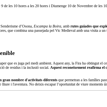
e 9 de les 10 hores a les 20 hores i Diumenge 10 de Novembre de les 10 
de Senderisme d’Osona,
Escampa la Boira
, amb
rutes guiades que expl
hores, que combina una passejada pel Vic Medieval amb una visita a un tall
tenible
 paper que es juga pel medi ambient. Aquest any, la Fira ha obtingut el ce
ió de residus i la inclusió social.
Aquest reconeixement reafirma el co
 un gran nombre d'activitats diferents
que permetran a les famílies pa
e lliure i l'aventura. No deixis escapar l’oportunitat de viure moments ú