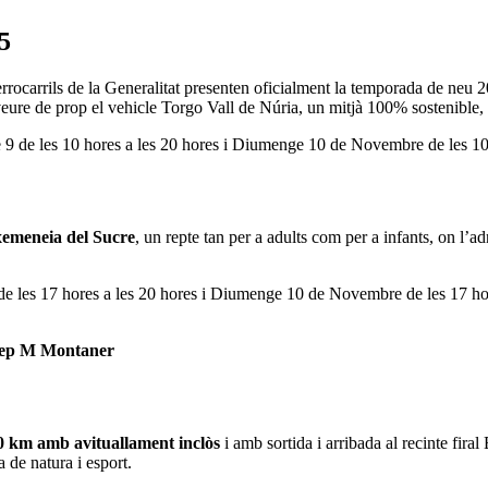
5
rrocarrils de la Generalitat presenten oficialment la temporada de neu 
rà veure de prop el vehicle Torgo Vall de Núria, un mitjà 100% sostenib
e 9 de les 10 hores a les 20 hores i Diumenge 10 de Novembre de les 10 
 xemeneia del Sucre
, un repte tan per a adults com per a infants, on l’ad
 de les 17 hores a les 20 hores i Diumenge 10 de Novembre de les 17 hor
sep M Montaner
20 km amb avituallament inclòs
i amb sortida i arribada al recinte firal
 de natura i esport.