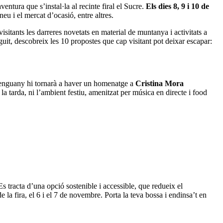
aventura que s’instal·la al recinte firal el Sucre.
Els dies 8, 9 i 10 de
eu i el mercat d’ocasió, entre altres.
visitants les darreres novetats en material de muntanya i activitats a
eguit, descobreix les 10 propostes que cap visitant pot deixar escapar:
s, enguany hi tornarà a haver un homenatge a
Cristina Mora
la tarda, ni l’ambient festiu, amenitzat per música en directe i food
s tracta d’una opció sostenible i accessible, que redueix el
la fira, el 6 i el 7 de novembre. Porta la teva bossa i endinsa’t en