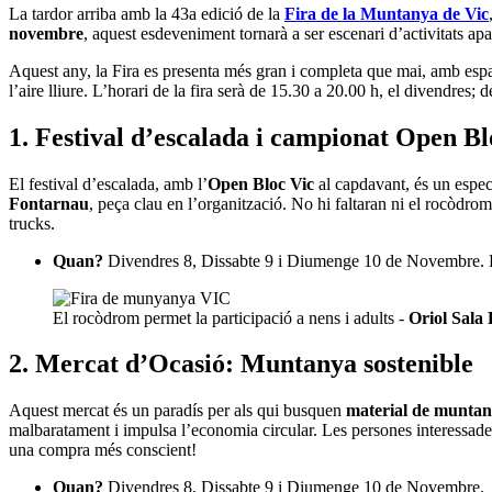
La tardor arriba amb la 43a edició de la
Fira de la Muntanya de Vic
novembre
, aquest esdeveniment tornarà a ser escenari d’activitats apa
Aquest any, la Fira es presenta més gran i completa que mai, amb espai
l’aire lliure. L’horari de la fira serà de 15.30 a 20.00 h, el divendres
1. Festival d’escalada i campionat Open Bl
El festival d’escalada, amb l’
Open Bloc Vic
al capdavant, és un espec
Fontarnau
, peça clau en l’organització. No hi faltaran ni el rocòdrom
trucks.
Quan?
Divendres 8, Dissabte 9 i Diumenge 10 de Novembre. La 
El rocòdrom permet la participació a nens i adults -
Oriol Sala
2. Mercat d’Ocasió: Muntanya sostenible
Aquest mercat és un paradís per als qui busquen
material de munta
malbaratament i impulsa l’economia circular. Les persones interessades 
una compra més conscient!
Quan?
Divendres 8, Dissabte 9 i Diumenge 10 de Novembre.