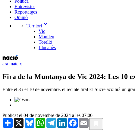
Política
Entrevistes
Reportatges
Opinió
expand_more
Territori
Vic
Manlleu
Torelló
Lluçanès
ara mateix
Fira de la Muntanya de Vic 2024: Les 10 ex
Entre el 8 i el 10 de novembre, el recinte firal El Sucre acollirà un gra
Publicat el 04 de novembre de 2024 a les 07:00
Share
X
Bluesky
WhatsApp
Telegram
LinkedIn
Facebook
Email