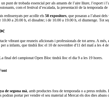
, un punt de trobada essencial per als amants de l’aire lliure, l’esport i l’
ssionants, com el festival d’escalada, la presentació de la temporada de n
s redissenyats per acollir els
58 expositors
, que posaran a l’abast dels 
; de 10.00 a 20.00 h, el dissabte; i de 10.00 a 19.00 h, el diumenge. Tot s
oc
tacle vibrant que reuneix aficionats i professionals de tot arreu. A mé
 per a infants, que tindrà lloc el 10 de novembre d'11 del matí a les 4 de 
final del campionat Open Bloc tindrà lloc el dia 9 a les 19 hores.
 Font
nya de segona mà
, amb productes fora de temporada o a preus reduïts. E
podran portar per vendre el seu material al Mercat els dos dies abans de 