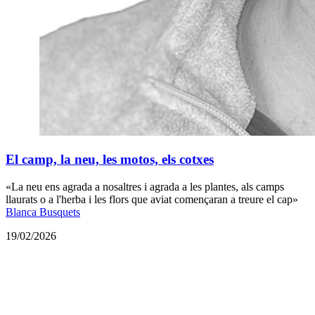
El camp, la neu, les motos, els cotxes
«La neu ens agrada a nosaltres i agrada a les plantes, als camps
llaurats o a l'herba i les flors que aviat començaran a treure el cap»
Blanca Busquets
19/02/2026