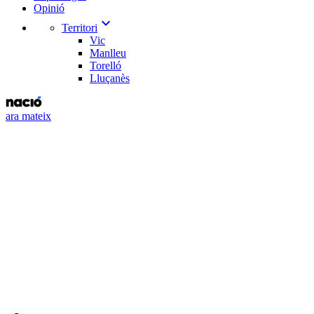
Opinió
expand_more
Territori
Vic
Manlleu
Torelló
Lluçanès
ara mateix