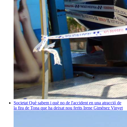
Societat
Què sabem i què no de l'accident en una atracció de
la fira de Tona que ha deixat nou ferits
Irene Giménez Vinyet