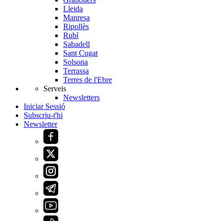
Lleida
Manresa
Ripollès
Rubí
Sabadell
Sant Cugat
Solsona
Terrassa
Terres de l'Ebre
Serveis
Newsletters
Iniciar Sessió
Subscriu-t'hi
Newsletter