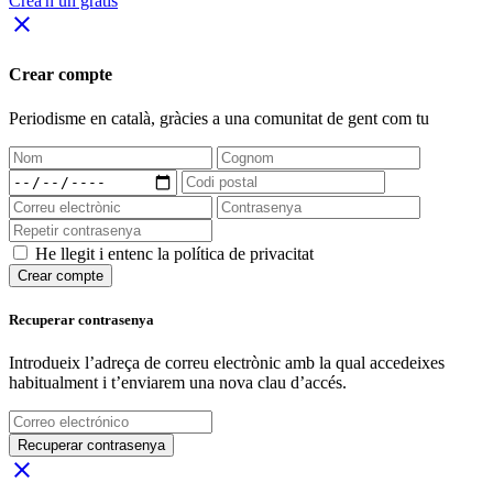
Crea'n un gratis
close
Crear compte
Periodisme
en català
, gràcies a una comunitat de gent com tu
He llegit i entenc la política de privacitat
Crear compte
Recuperar contrasenya
Introdueix l’adreça de correu electrònic amb la qual accedeixes
habitualment i t’enviarem una nova clau d’accés.
Recuperar contrasenya
close