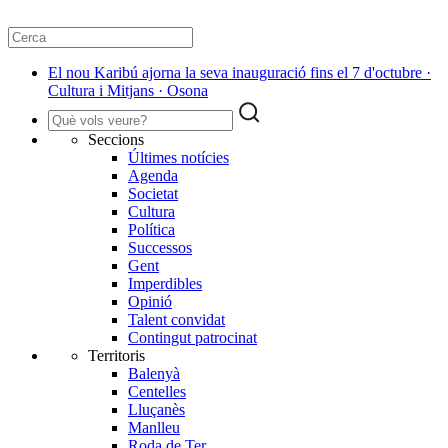
El nou Karibú ajorna la seva inauguració fins el 7 d'octubre ·
Cultura i Mitjans · Osona
Seccions
Últimes notícies
Agenda
Societat
Cultura
Política
Successos
Gent
Imperdibles
Opinió
Talent convidat
Contingut patrocinat
Territoris
Balenyà
Centelles
Lluçanès
Manlleu
Roda de Ter