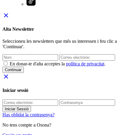
close
Alta Newsletter
Seleccioneu les newsletters que més us interessen i feu clic a
'Continuar'.
En donar-te d'alta acceptes la
política de privacitat
.
Continuar
close
Iniciar sessió
Iniciar Sessió
Has oblidat la contrasenya?
No tens compte a Osona?