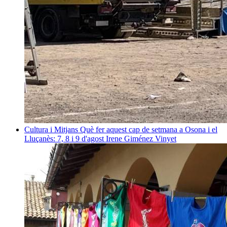
Cultura i Mitjans
Què fer aquest cap de setmana a Osona i el
Lluçanès: 7, 8 i 9 d'agost
Irene Giménez Vinyet