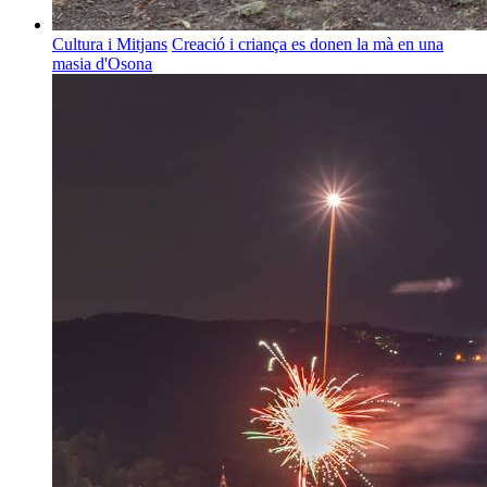
Cultura i Mitjans
Creació i criança es donen la mà en una
masia d'Osona