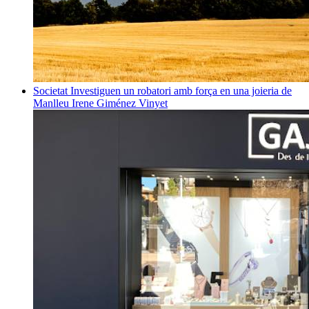
Societat
Investiguen un robatori amb força en una joieria de
Manlleu
Irene Giménez Vinyet