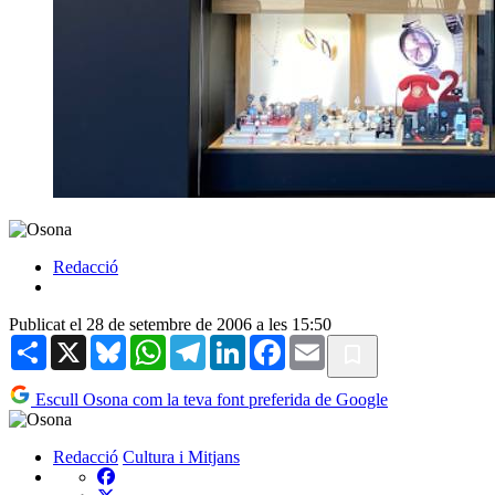
Redacció
Publicat el 28 de setembre de 2006 a les 15:50
Share
X
Bluesky
WhatsApp
Telegram
LinkedIn
Facebook
Email
Escull Osona com la teva font preferida de Google
Redacció
Cultura i Mitjans