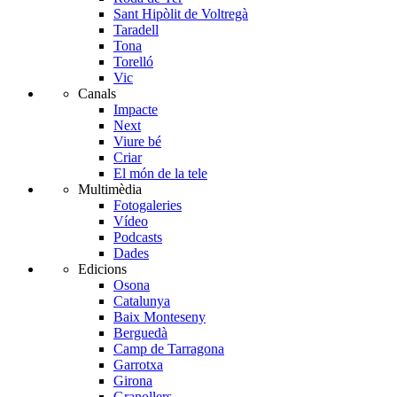
Sant Hipòlit de Voltregà
Taradell
Tona
Torelló
Vic
Canals
Impacte
Next
Viure bé
Criar
El món de la tele
Multimèdia
Fotogaleries
Vídeo
Podcasts
Dades
Edicions
Osona
Catalunya
Baix Monteseny
Berguedà
Camp de Tarragona
Garrotxa
Girona
Granollers