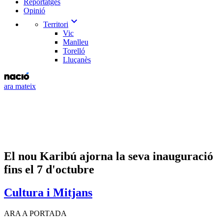
Reportatges
Opinió
expand_more
Territori
Vic
Manlleu
Torelló
Lluçanès
ara mateix
El nou Karibú ajorna la seva inauguració
fins el 7 d'octubre
Cultura i Mitjans
ARA A PORTADA