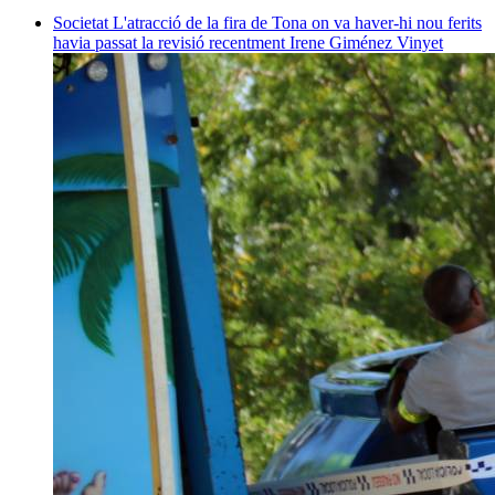
Societat
L'atracció de la fira de Tona on va haver-hi nou ferits
havia passat la revisió recentment
Irene Giménez Vinyet