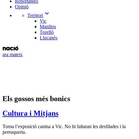
Reportatges
Opinió
expand_more
Territori
Vic
Manlleu
Torelló
Lluçanès
ara mateix
Els gossos més bonics
Cultura i Mitjans
Torna l’exposició canina a Vic. No hi faltaran les desfilades i la
perruqueria.