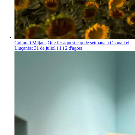
Cultura i Mitjans
Què fer aquest cap de setmana a Osona i el
Lluçanès: 31 de juliol i 1 i 2 d'agost