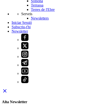
Solsona
Terrassa
Terres de l'Ebre
Serveis
Newsletters
Iniciar Sessió
Subscriu-t'hi
Newsletter
close
Alta Newsletter