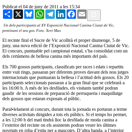
Publicat el 04 de juny de 2011 a les 15:34
Share
X
Bluesky
WhatsApp
Telegram
LinkedIn
Facebook
Email
Un dels participants al XV Exposició Nacional Canina Ciutat de Vic,
pentinant el seu gos. Foto: Xevi Mas
El recinte firal el Sucre de Vic acollirà el proper diumenge, 5 de
juny, una nova edició de l’Exposició Nacional Canina Ciutat de Vic.
El concurs, puntuable pel campionat estatal, s’ha consolidat com un
dels certàmens de bellesa canina més importants del país.
Els 700 gossos participants, classificats per races i edats i repartits
entre vuit rings, passaran per diferents proves davant dels nou jutges
internacionals que puntuaran la bellesa i l’actitud dels gossos. Els 20
participants seleccionats passaran a la gran final que se celebrarà a
les 16:00 h. A més de les desfilades, els visitants també podran
gaudir de les sessions de preparació de perruqueria i maquillatge
dels gossos que estaran exposats al públic.
Paral•lelament al concurs, durant tota la jornada es portaran a terme
diverses activitats dirigides a tots els públics. Si el temps ho permet,
a les 12:00 h del matí tindrà lloc la desfilada de moda canina a
l’exterior del recinte on els assistents podran veure les últimes
novetats en roba d’estiu per a mascotes. D’altra banda, a l’interior