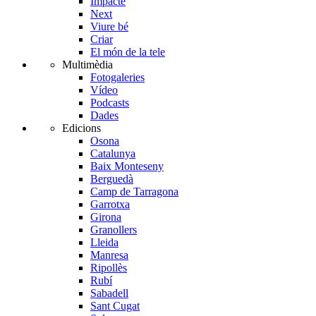
Impacte
Next
Viure bé
Criar
El món de la tele
Multimèdia
Fotogaleries
Vídeo
Podcasts
Dades
Edicions
Osona
Catalunya
Baix Monteseny
Berguedà
Camp de Tarragona
Garrotxa
Girona
Granollers
Lleida
Manresa
Ripollès
Rubí
Sabadell
Sant Cugat