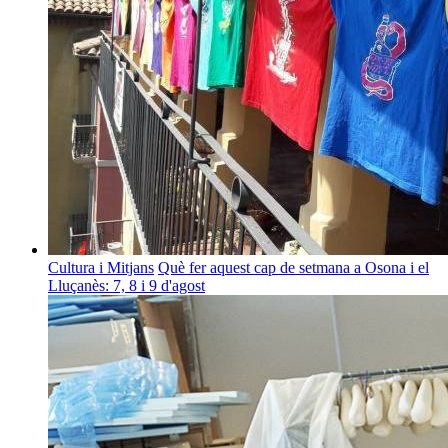
Cultura i Mitjans
Què fer aquest cap de setmana a Osona i el
Lluçanès: 7, 8 i 9 d'agost