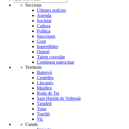
Seccions
Últimes notícies
Agenda
Societat
Cultura
Política
Successos
Gent
Imperdibles
Opinió
Talent convidat
Contingut patrocinat
Territoris
Balenyà
Centelles
Lluçanès
Manlleu
Roda de Ter
Sant Hipòlit de Voltregà
Taradell
Tona
Torelló
Vic
Canals