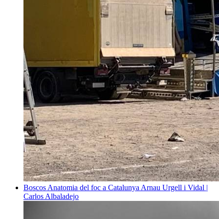
Boscos
Anatomia del foc a Catalunya
Arnau Urgell i Vidal |
Carlos Albaladejo