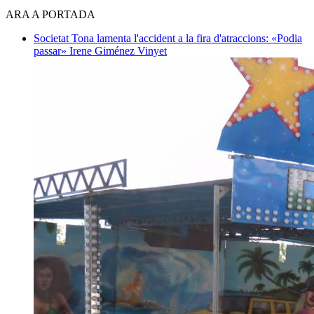
ARA A PORTADA
Societat
Tona lamenta l'accident a la fira d'atraccions: «Podia
passar»
Irene Giménez Vinyet