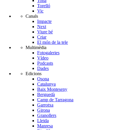
Tona
Torelló
Vic
Canals
Impacte
Next
Viure bé
Criar
El món de la tele
Multimèdia
Fotogaleries
Vídeo
Podcasts
Dades
Edicions
Osona
Catalunya
Baix Monteseny
Berguedà
Camp de Tarragona
Garrotxa
Girona
Granollers
Lleida
Manresa