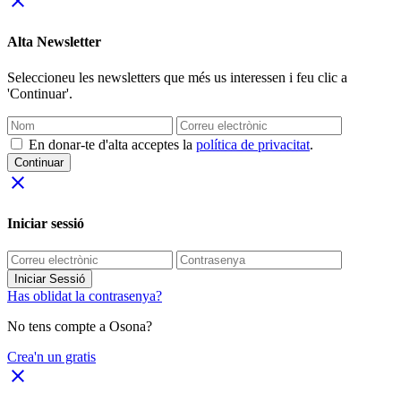
close
Alta Newsletter
Seleccioneu les newsletters que més us interessen i feu clic a
'Continuar'.
En donar-te d'alta acceptes la
política de privacitat
.
Continuar
close
Iniciar sessió
Iniciar Sessió
Has oblidat la contrasenya?
No tens compte a Osona?
Crea'n un gratis
close