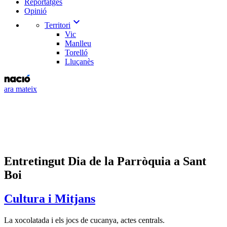
Reportatges
Opinió
expand_more
Territori
Vic
Manlleu
Torelló
Lluçanès
ara mateix
Entretingut Dia de la Parròquia a Sant
Boi
Cultura i Mitjans
La xocolatada i els jocs de cucanya, actes centrals.