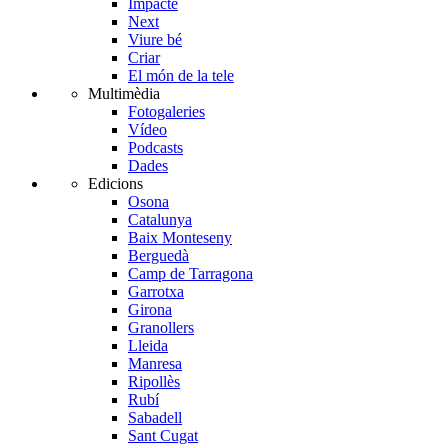
Impacte
Next
Viure bé
Criar
El món de la tele
Multimèdia
Fotogaleries
Vídeo
Podcasts
Dades
Edicions
Osona
Catalunya
Baix Monteseny
Berguedà
Camp de Tarragona
Garrotxa
Girona
Granollers
Lleida
Manresa
Ripollès
Rubí
Sabadell
Sant Cugat