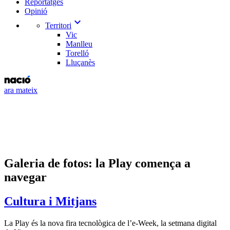
Reportatges
Opinió
expand_more
Territori
Vic
Manlleu
Torelló
Lluçanès
ara mateix
Galeria de fotos: la Play comença a
navegar
Cultura i Mitjans
La Play és la nova fira tecnològica de l’e-Week, la setmana digital