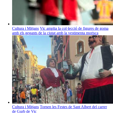
Cultura i Mitjans
Vic amplia la col·lecció de figures de goma
amb els gegants de la ciutat amb la vestimenta morisca
Cultura i Mitjans
Tornen les Festes de Sant Albert del carrer
de Gurb de Vic