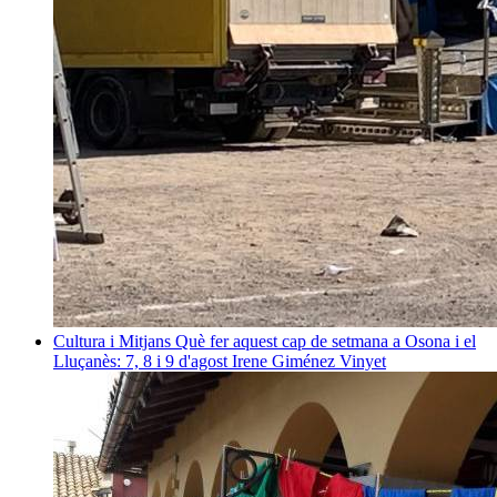
Cultura i Mitjans
Què fer aquest cap de setmana a Osona i el
Lluçanès: 7, 8 i 9 d'agost
Irene Giménez Vinyet