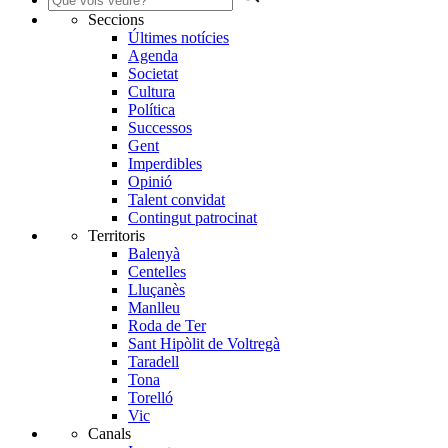
Seccions
Últimes notícies
Agenda
Societat
Cultura
Política
Successos
Gent
Imperdibles
Opinió
Talent convidat
Contingut patrocinat
Territoris
Balenyà
Centelles
Lluçanès
Manlleu
Roda de Ter
Sant Hipòlit de Voltregà
Taradell
Tona
Torelló
Vic
Canals