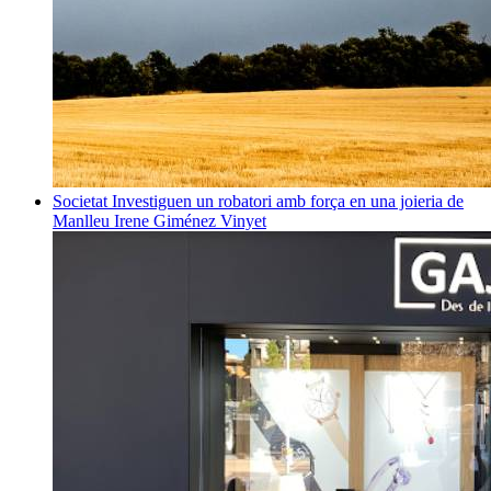
Societat
Investiguen un robatori amb força en una joieria de
Manlleu
Irene Giménez Vinyet