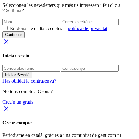
Seleccioneu les newsletters que més us interessen i feu clic a
'Continuar'.
En donar-te d'alta acceptes la
política de privacitat
.
Continuar
close
Iniciar sessió
Iniciar Sessió
Has oblidat la contrasenya?
No tens compte a Osona?
Crea'n un gratis
close
Crear compte
Periodisme
en català
, gràcies a una comunitat de gent com tu