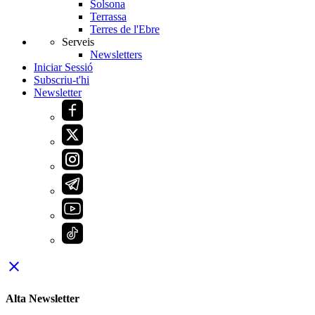
Solsona
Terrassa
Terres de l'Ebre
Serveis
Newsletters
Iniciar Sessió
Subscriu-t'hi
Newsletter
close
Alta Newsletter