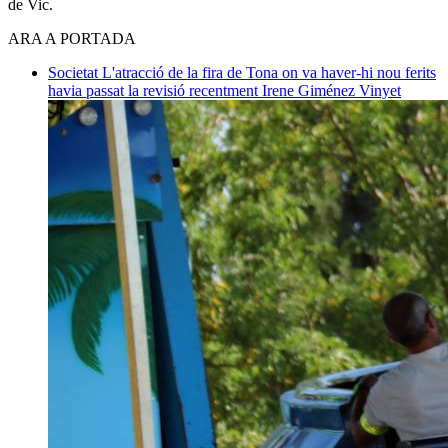
de Vic.
ARA A PORTADA
Societat
L'atracció de la fira de Tona on va haver-hi nou ferits
havia passat la revisió recentment
Irene Giménez Vinyet