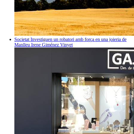
Societat
Investiguen un robatori amb força en una joieria de
Manlleu
Irene Giménez Vinyet