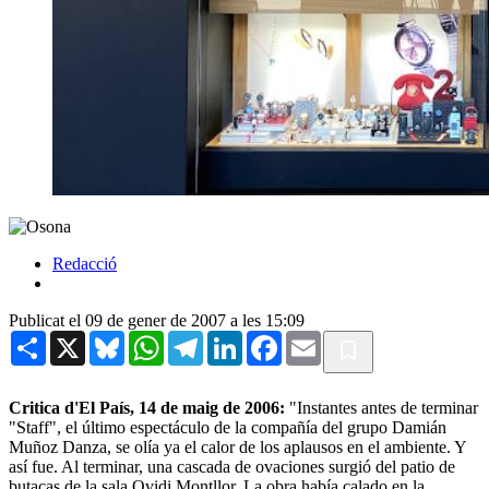
Redacció
Publicat el 09 de gener de 2007 a les 15:09
Share
X
Bluesky
WhatsApp
Telegram
LinkedIn
Facebook
Email
Critica d'El País, 14 de maig de 2006:
"Instantes antes de terminar
"Staff", el último espectáculo de la compañía del grupo Damián
Muñoz Danza, se olía ya el calor de los aplausos en el ambiente. Y
así fue. Al terminar, una cascada de ovaciones surgió del patio de
butacas de la sala Ovidi Montllor. La obra había calado en la