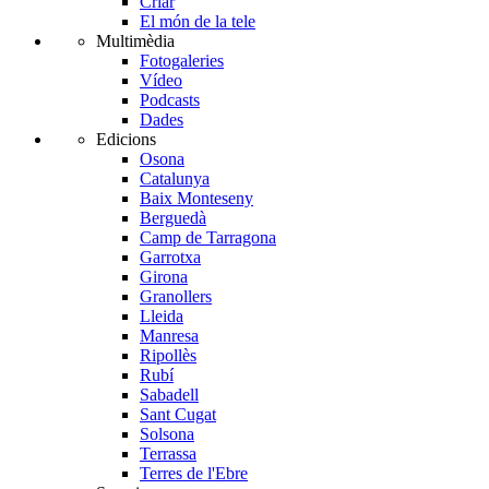
Criar
El món de la tele
Multimèdia
Fotogaleries
Vídeo
Podcasts
Dades
Edicions
Osona
Catalunya
Baix Monteseny
Berguedà
Camp de Tarragona
Garrotxa
Girona
Granollers
Lleida
Manresa
Ripollès
Rubí
Sabadell
Sant Cugat
Solsona
Terrassa
Terres de l'Ebre