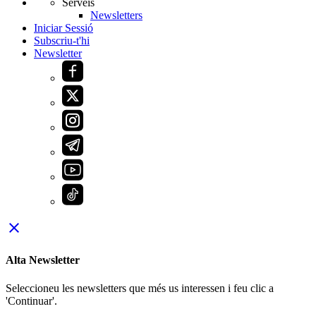
Serveis
Newsletters
Iniciar Sessió
Subscriu-t'hi
Newsletter
close
Alta Newsletter
Seleccioneu les newsletters que més us interessen i feu clic a
'Continuar'.