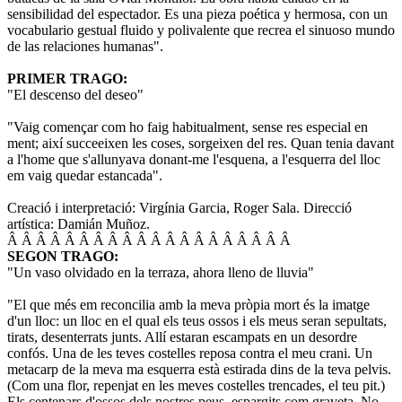
sensibilidad del espectador. Es una pieza poética y hermosa, con un
vocabulario gestual fluido y polivalente que recrea el sinuoso mundo
de las relaciones humanas".
PRIMER TRAGO:
"El descenso del deseo"
"Vaig començar com ho faig habitualment, sense res especial en
ment; així succeeixen les coses, sorgeixen del res. Quan tenia davant
a l'home que s'allunyava donant-me l'esquena, a l'esquerra del lloc
em vaig quedar estancada".
Creació i interpretació: Virgínia Garcia, Roger Sala. Direcció
artística: Damián Muñoz.
Â Â Â Â Â Â Â Â Â Â Â Â Â Â Â Â Â Â Â Â
SEGON TRAGO:
"Un vaso olvidado en la terraza, ahora lleno de lluvia"
"El que més em reconcilia amb la meva pròpia mort és la imatge
d'un lloc: un lloc en el qual els teus ossos i els meus seran sepultats,
tirats, desenterrats junts. Allí estaran escampats en un desordre
confós. Una de les teves costelles reposa contra el meu crani. Un
metacarp de la meva ma esquerra està estirada dins de la teva pelvis.
(Com una flor, repenjat en les meves costelles trencades, el teu pit.)
Els centenars d'ossos dels nostres peus, espargits com graveta. No