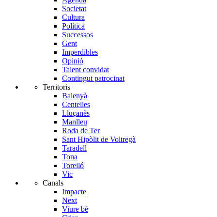
Societat
Cultura
Política
Successos
Gent
Imperdibles
Opinió
Talent convidat
Contingut patrocinat
Territoris
Balenyà
Centelles
Lluçanès
Manlleu
Roda de Ter
Sant Hipòlit de Voltregà
Taradell
Tona
Torelló
Vic
Canals
Impacte
Next
Viure bé