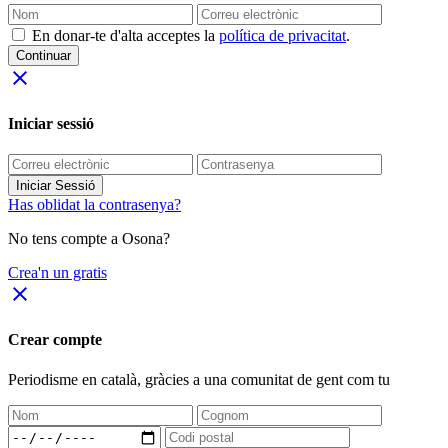
En donar-te d'alta acceptes la
política de privacitat
.
Continuar
close
Iniciar sessió
Iniciar Sessió
Has oblidat la contrasenya?
No tens compte a Osona?
Crea'n un gratis
close
Crear compte
Periodisme
en català
, gràcies a una comunitat de gent com tu