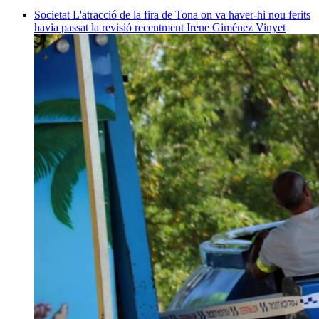
Societat
L'atracció de la fira de Tona on va haver-hi nou ferits
havia passat la revisió recentment
Irene Giménez Vinyet