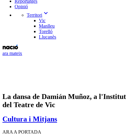
Reportatges
Opinió
expand_more
Territori
Vic
Manlleu
Torelló
Lluçanès
ara mateix
La dansa de Damián Muñoz, a l'Institut
del Teatre de Vic
Cultura i Mitjans
ARA A PORTADA