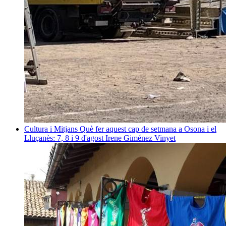
Cultura i Mitjans
Què fer aquest cap de setmana a Osona i el
Lluçanès: 7, 8 i 9 d'agost
Irene Giménez Vinyet