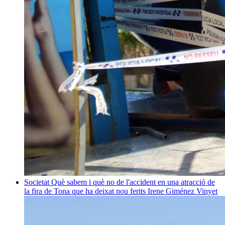
Societat
Què sabem i què no de l'accident en una atracció de
la fira de Tona que ha deixat nou ferits
Irene Giménez Vinyet