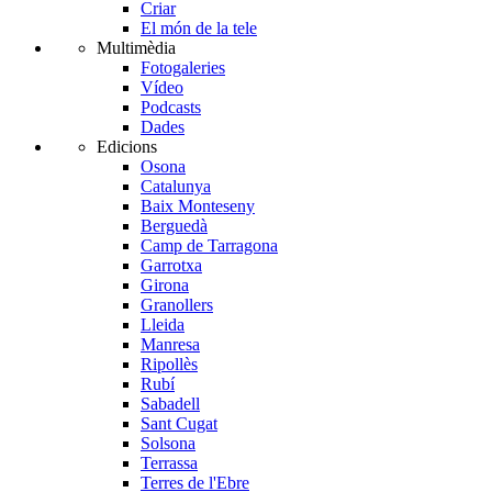
Criar
El món de la tele
Multimèdia
Fotogaleries
Vídeo
Podcasts
Dades
Edicions
Osona
Catalunya
Baix Monteseny
Berguedà
Camp de Tarragona
Garrotxa
Girona
Granollers
Lleida
Manresa
Ripollès
Rubí
Sabadell
Sant Cugat
Solsona
Terrassa
Terres de l'Ebre