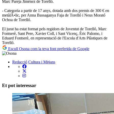
Marc Pareja Jiménez de Torelló.
- Categoria a partir de 17 anys, dotada amb dos premis de 300 € en
metàlÂ•lic, per Anna Bassaganya Faja de Torelló i Neus Morató
Ochoa de Torelló.
El jurat ha estat format pels regidors de Joventut de Torelló, Marc
Fontserè, Sant Pere, Xavier Coll, i Sant Vicenç, Èric Palomo, i
Eduard Fontserè, en representació de l'Escola d'Arts Plàstiques de
Torelló.
Escull Osona com la teva font preferida de Google
Redacció
Cultura i Mitjans
Et pot interessar