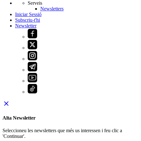
Serveis
Newsletters
Iniciar Sessió
Subscriu-t'hi
Newsletter
close
Alta Newsletter
Seleccioneu les newsletters que més us interessen i feu clic a
'Continuar'.