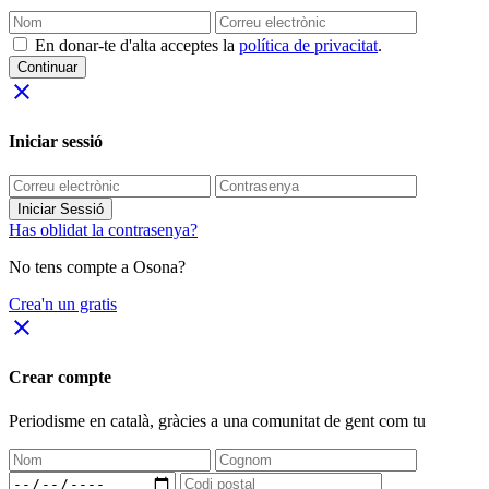
En donar-te d'alta acceptes la
política de privacitat
.
Continuar
close
Iniciar sessió
Iniciar Sessió
Has oblidat la contrasenya?
No tens compte a Osona?
Crea'n un gratis
close
Crear compte
Periodisme
en català
, gràcies a una comunitat de gent com tu