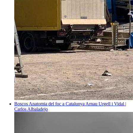
Boscos
Anatomia del foc a Catalunya
Arnau Urgell i Vidal |
Carlos Albaladejo