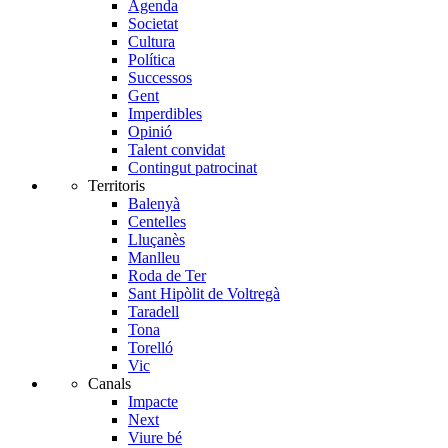
Agenda
Societat
Cultura
Política
Successos
Gent
Imperdibles
Opinió
Talent convidat
Contingut patrocinat
Territoris
Balenyà
Centelles
Lluçanès
Manlleu
Roda de Ter
Sant Hipòlit de Voltregà
Taradell
Tona
Torelló
Vic
Canals
Impacte
Next
Viure bé