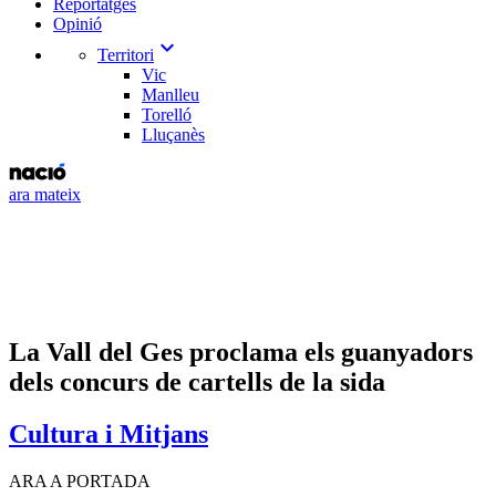
Reportatges
Opinió
expand_more
Territori
Vic
Manlleu
Torelló
Lluçanès
ara mateix
La Vall del Ges proclama els guanyadors
dels concurs de cartells de la sida
Cultura i Mitjans
ARA A PORTADA