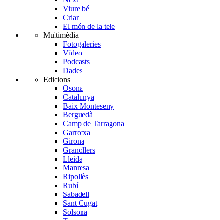
Viure bé
Criar
El món de la tele
Multimèdia
Fotogaleries
Vídeo
Podcasts
Dades
Edicions
Osona
Catalunya
Baix Monteseny
Berguedà
Camp de Tarragona
Garrotxa
Girona
Granollers
Lleida
Manresa
Ripollès
Rubí
Sabadell
Sant Cugat
Solsona