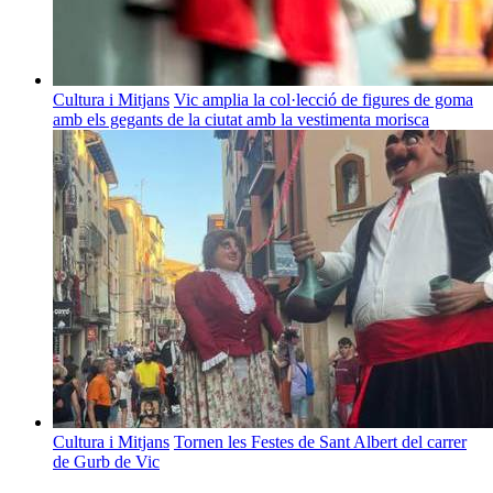
Cultura i Mitjans
Vic amplia la col·lecció de figures de goma
amb els gegants de la ciutat amb la vestimenta morisca
Cultura i Mitjans
Tornen les Festes de Sant Albert del carrer
de Gurb de Vic