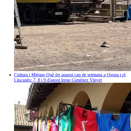
Cultura i Mitjans
Què fer aquest cap de setmana a Osona i el
Lluçanès: 7, 8 i 9 d'agost
Irene Giménez Vinyet