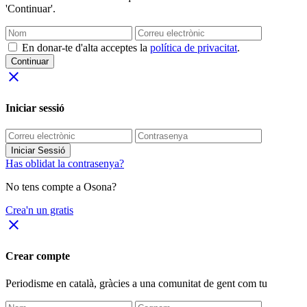
'Continuar'.
En donar-te d'alta acceptes la
política de privacitat
.
Continuar
close
Iniciar sessió
Iniciar Sessió
Has oblidat la contrasenya?
No tens compte a Osona?
Crea'n un gratis
close
Crear compte
Periodisme
en català
, gràcies a una comunitat de gent com tu