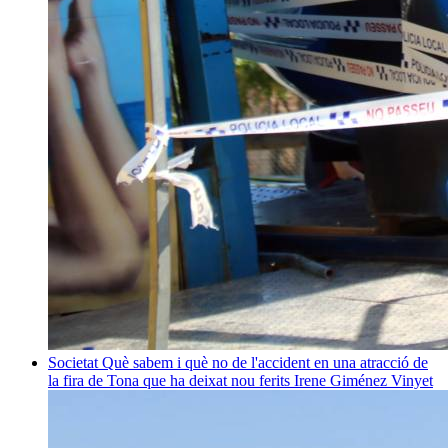
Societat
Què sabem i què no de l'accident en una atracció de
la fira de Tona que ha deixat nou ferits
Irene Giménez Vinyet