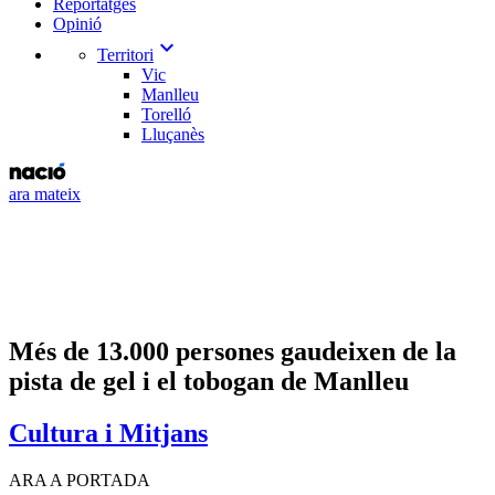
Reportatges
Opinió
expand_more
Territori
Vic
Manlleu
Torelló
Lluçanès
ara mateix
Més de 13.000 persones gaudeixen de la
pista de gel i el tobogan de Manlleu
Cultura i Mitjans
ARA A PORTADA