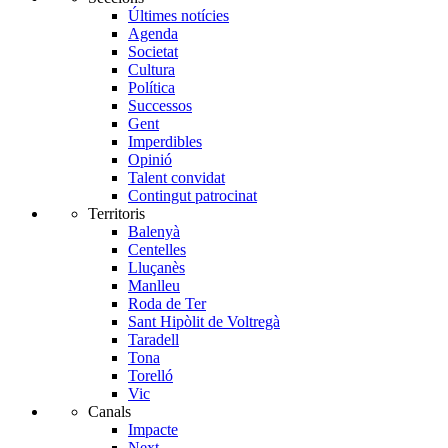
Últimes notícies
Agenda
Societat
Cultura
Política
Successos
Gent
Imperdibles
Opinió
Talent convidat
Contingut patrocinat
Territoris
Balenyà
Centelles
Lluçanès
Manlleu
Roda de Ter
Sant Hipòlit de Voltregà
Taradell
Tona
Torelló
Vic
Canals
Impacte
Next