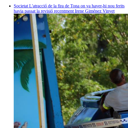
Societat
L'atracció de la fira de Tona on va haver-hi nou ferits
havia passat la revisió recentment
Irene Giménez Vinyet