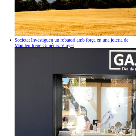
Societat
Investiguen un robatori amb força en una joieria de
Manlleu
Irene Giménez Vinyet