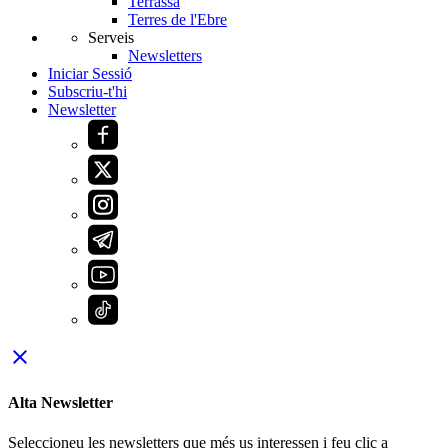
Terrassa
Terres de l'Ebre
Serveis
Newsletters
Iniciar Sessió
Subscriu-t'hi
Newsletter
close
Alta Newsletter
Seleccioneu les newsletters que més us interessen i feu clic a