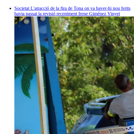
Societat
L'atracció de la fira de Tona on va haver-hi nou ferits
havia passat la revisió recentment
Irene Giménez Vinyet