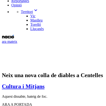
Reportatges
Opinió
expand_more
Territori
Vic
Manlleu
Torelló
Lluçanès
ara mateix
Neix una nova colla de diables a Centelles
Cultura i Mitjans
Aquest dissabte, bateig de foc.
ARA A PORTADA