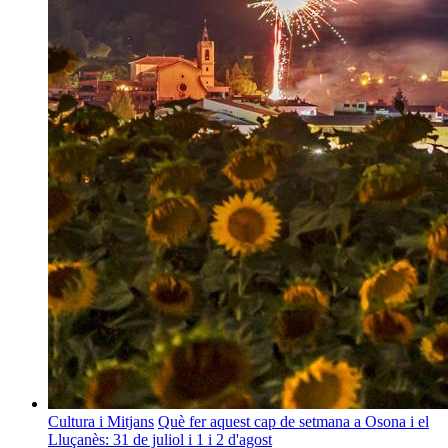
Cultura i Mitjans
Què fer aquest cap de setmana a Osona i el
Lluçanès: 31 de juliol i 1 i 2 d'agost