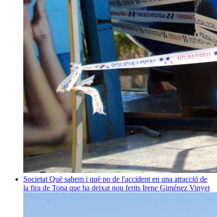
Societat
Què sabem i què no de l'accident en una atracció de
la fira de Tona que ha deixat nou ferits
Irene Giménez Vinyet