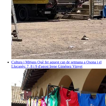
Cultura i Mitjans
Què fer aquest cap de setmana a Osona i el
Lluçanès: 7, 8 i 9 d'agost
Irene Giménez Vinyet