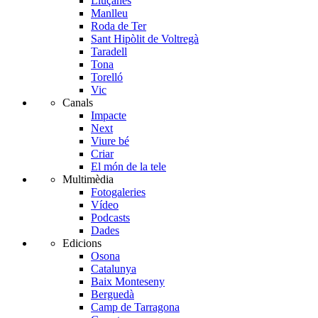
Lluçanès
Manlleu
Roda de Ter
Sant Hipòlit de Voltregà
Taradell
Tona
Torelló
Vic
Canals
Impacte
Next
Viure bé
Criar
El món de la tele
Multimèdia
Fotogaleries
Vídeo
Podcasts
Dades
Edicions
Osona
Catalunya
Baix Monteseny
Berguedà
Camp de Tarragona