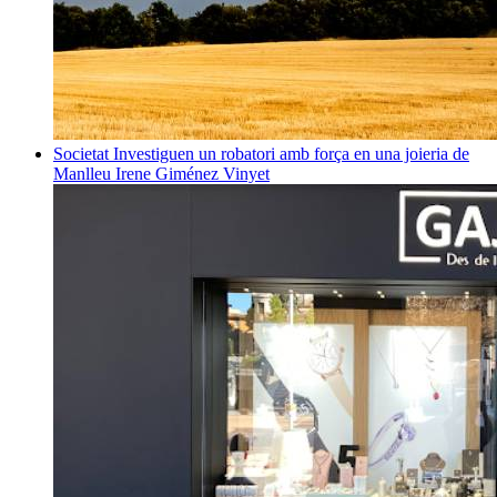
Societat
Investiguen un robatori amb força en una joieria de
Manlleu
Irene Giménez Vinyet