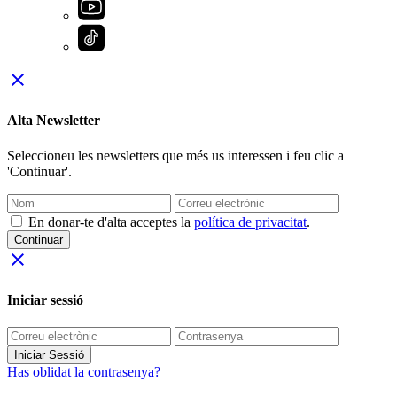
close
Alta Newsletter
Seleccioneu les newsletters que més us interessen i feu clic a
'Continuar'.
En donar-te d'alta acceptes la
política de privacitat
.
Continuar
close
Iniciar sessió
Iniciar Sessió
Has oblidat la contrasenya?