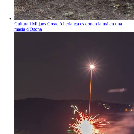
Cultura i Mitjans
Creació i criança es donen la mà en una
masia d'Osona