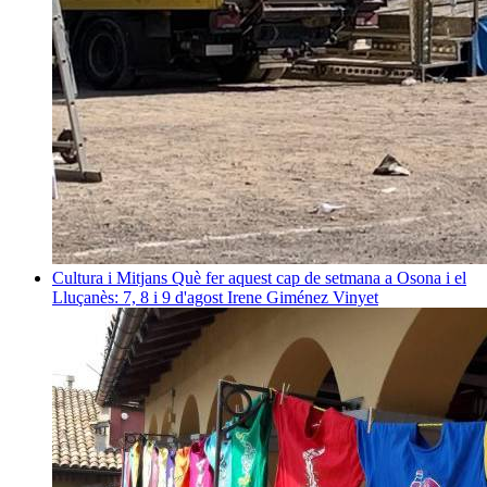
Cultura i Mitjans
Què fer aquest cap de setmana a Osona i el
Lluçanès: 7, 8 i 9 d'agost
Irene Giménez Vinyet