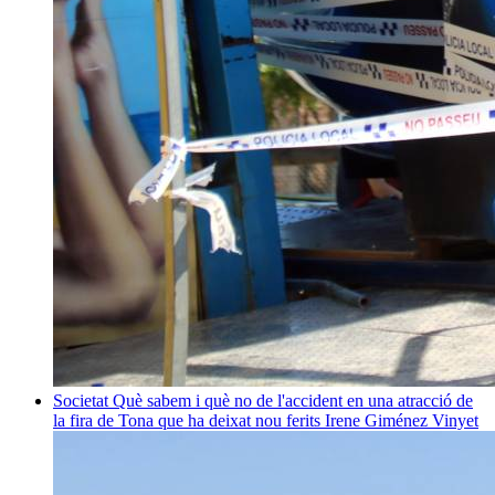
Societat
Què sabem i què no de l'accident en una atracció de
la fira de Tona que ha deixat nou ferits
Irene Giménez Vinyet