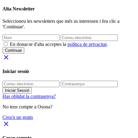
Alta Newsletter
Seleccioneu les newsletters que més us interessen i feu clic a
'Continuar'.
En donar-te d'alta acceptes la
política de privacitat
.
Continuar
close
Iniciar sessió
Iniciar Sessió
Has oblidat la contrasenya?
No tens compte a Osona?
Crea'n un gratis
close
Crear compte