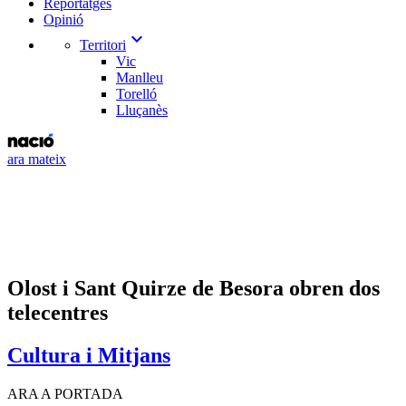
Reportatges
Opinió
expand_more
Territori
Vic
Manlleu
Torelló
Lluçanès
ara mateix
Olost i Sant Quirze de Besora obren dos
telecentres
Cultura i Mitjans
ARA A PORTADA