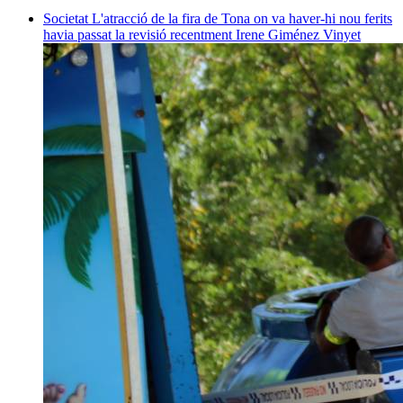
Societat
L'atracció de la fira de Tona on va haver-hi nou ferits
havia passat la revisió recentment
Irene Giménez Vinyet