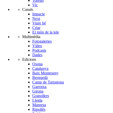
Torelló
Vic
Canals
Impacte
Next
Viure bé
Criar
El món de la tele
Multimèdia
Fotogaleries
Vídeo
Podcasts
Dades
Edicions
Osona
Catalunya
Baix Monteseny
Berguedà
Camp de Tarragona
Garrotxa
Girona
Granollers
Lleida
Manresa
Ripollès