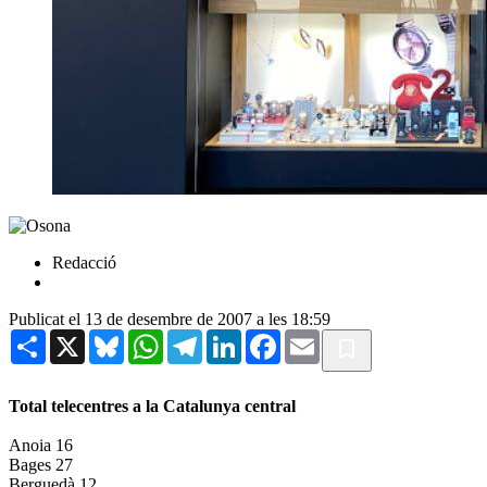
Redacció
Publicat el 13 de desembre de 2007 a les 18:59
Share
X
Bluesky
WhatsApp
Telegram
LinkedIn
Facebook
Email
Total telecentres a la Catalunya central
Anoia 16
Bages 27
Berguedà 12