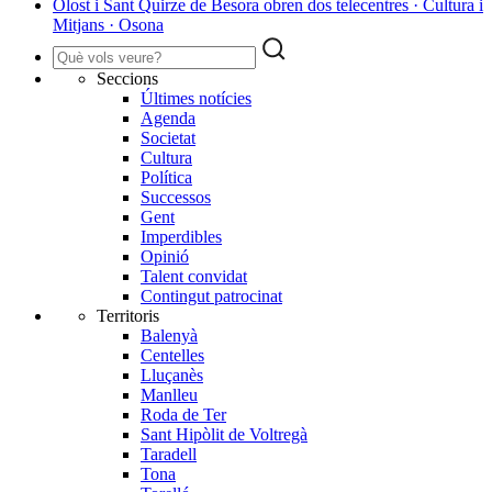
Olost i Sant Quirze de Besora obren dos telecentres · Cultura i
Mitjans · Osona
Seccions
Últimes notícies
Agenda
Societat
Cultura
Política
Successos
Gent
Imperdibles
Opinió
Talent convidat
Contingut patrocinat
Territoris
Balenyà
Centelles
Lluçanès
Manlleu
Roda de Ter
Sant Hipòlit de Voltregà
Taradell
Tona