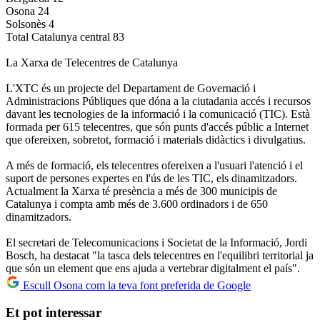
Osona 24
Solsonès 4
Total Catalunya central 83
La Xarxa de Telecentres de Catalunya
L'XTC és un projecte del Departament de Governació i
Administracions Públiques que dóna a la ciutadania accés i recursos
davant les tecnologies de la informació i la comunicació (TIC). Està
formada per 615 telecentres, que són punts d'accés públic a Internet
que ofereixen, sobretot, formació i materials didàctics i divulgatius.
A més de formació, els telecentres ofereixen a l'usuari l'atenció i el
suport de persones expertes en l'ús de les TIC, els dinamitzadors.
Actualment la Xarxa té presència a més de 300 municipis de
Catalunya i compta amb més de 3.600 ordinadors i de 650
dinamitzadors.
El secretari de Telecomunicacions i Societat de la Informació, Jordi
Bosch, ha destacat "la tasca dels telecentres en l'equilibri territorial ja
que són un element que ens ajuda a vertebrar digitalment el país".
Escull Osona com la teva font preferida de Google
Et pot interessar