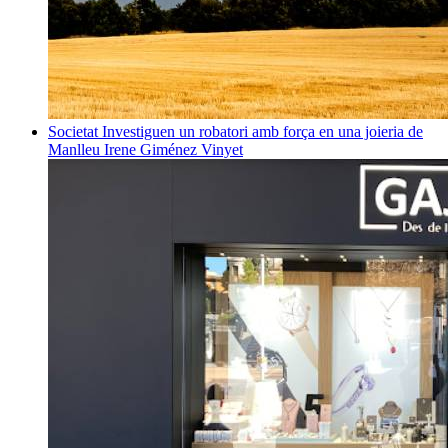
Societat
Investiguen un robatori amb força en una joieria de
Manlleu
Irene Giménez Vinyet