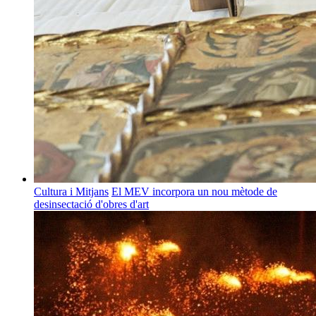
Cultura i Mitjans
El MEV incorpora un nou mètode de
desinsectació d'obres d'art