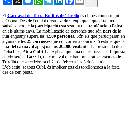
El
Carnaval de Terra Endins de Torelló
és el més concorregut
d'Osona. Des de l'entitat organitzadora expliquen que estan molt
satisfets perquè la
participació
està seguint una
tendència a l'alça
en els últims anys. La mobilització de persones que són
part de la
rua
enguany supera les
4.500 persones
. Són els que participaran en
alguna de les
25 carrosses
que concorren a concurs. S'estima que la
rua del carnaval
aplegarà uns
20.000 visitants
. La presidenta dels
Deixebles,
Aina Cubí
, ha explicat que una de les novetats d'aquesta
edició serà la
Barrila
, un carnaval que han preparat les
escoles de
Torelló
que se celebrarà el 21 de febrer a les 3 de la tarda.
L'objectiu, segons Cubí, és implicar tots els torellonencs a la festa
des de ben petits.