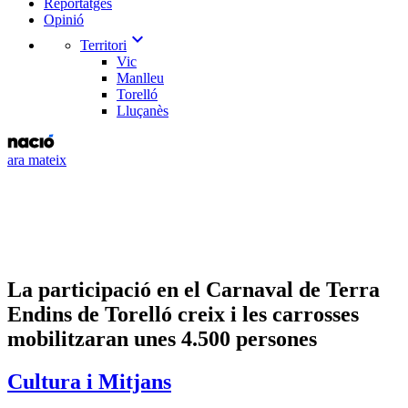
Reportatges
Opinió
expand_more
Territori
Vic
Manlleu
Torelló
Lluçanès
ara mateix
La participació en el Carnaval de Terra
Endins de Torelló creix i les carrosses
mobilitzaran unes 4.500 persones
Cultura i Mitjans