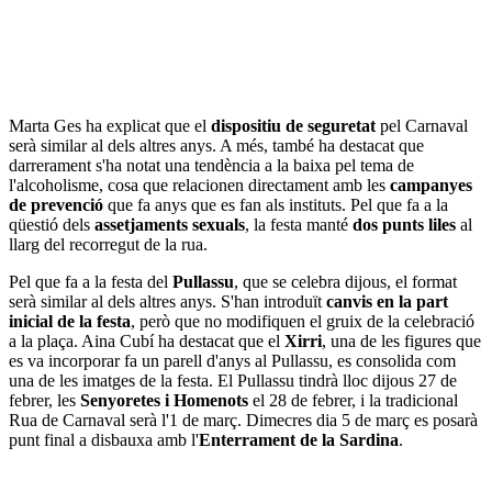
Marta Ges ha explicat que el
dispositiu de seguretat
pel Carnaval
serà similar al dels altres anys. A més, també ha destacat que
darrerament s'ha notat una tendència a la baixa pel tema de
l'alcoholisme, cosa que relacionen directament amb les
campanyes
de prevenció
que fa anys que es fan als instituts. Pel que fa a la
qüestió dels
assetjaments sexuals
, la festa manté
dos punts liles
al
llarg del recorregut de la rua.
Pel que fa a la festa del
Pullassu
, que se celebra dijous, el format
serà similar al dels altres anys. S'han introduït
canvis en la part
inicial de la festa
, però que no modifiquen el gruix de la celebració
a la plaça. Aina Cubí ha destacat que el
Xirri
, una de les figures que
es va incorporar fa un parell d'anys al Pullassu, es consolida com
una de les imatges de la festa. El Pullassu tindrà lloc dijous 27 de
febrer, les
Senyoretes i Homenots
el 28 de febrer, i la tradicional
Rua de Carnaval serà l'1 de març. Dimecres dia 5 de març es posarà
punt final a disbauxa amb l'
Enterrament de la Sardina
.