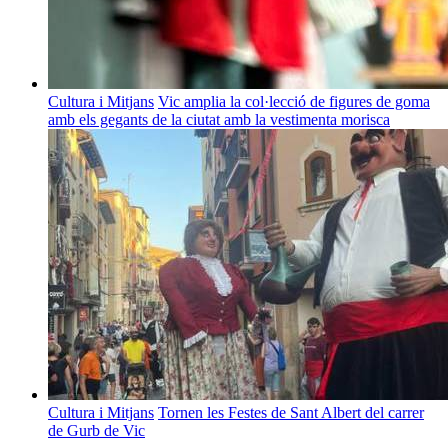
Cultura i Mitjans
Vic amplia la col·lecció de figures de goma
amb els gegants de la ciutat amb la vestimenta morisca
Cultura i Mitjans
Tornen les Festes de Sant Albert del carrer
de Gurb de Vic