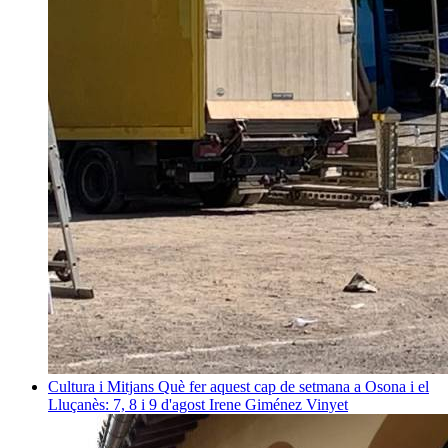
Cultura i Mitjans
Què fer aquest cap de setmana a Osona i el
Lluçanès: 7, 8 i 9 d'agost
Irene Giménez Vinyet