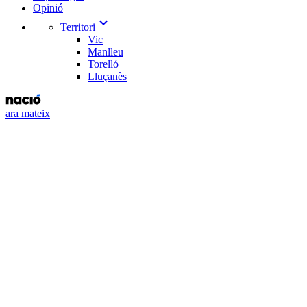
Opinió
expand_more
Territori
Vic
Manlleu
Torelló
Lluçanès
ara mateix