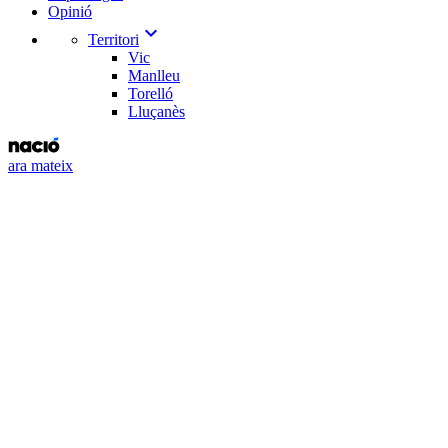
Opinió
expand_more
Territori
Vic
Manlleu
Torelló
Lluçanès
ara mateix