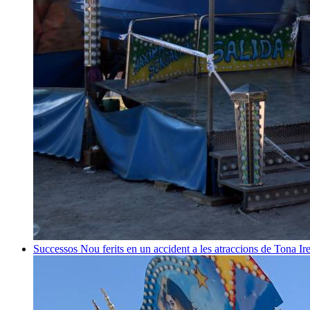
Successos
Nou ferits en un accident a les atraccions de Tona
Ir