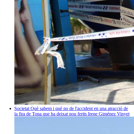
Societat
Què sabem i què no de l'accident en una atracció de
la fira de Tona que ha deixat nou ferits
Irene Giménez Vinyet