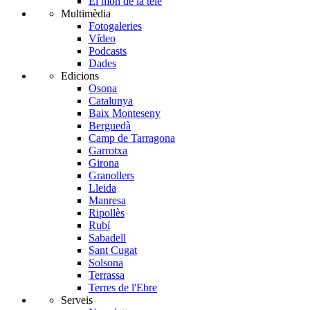
El món de la tele
Multimèdia
Fotogaleries
Vídeo
Podcasts
Dades
Edicions
Osona
Catalunya
Baix Monteseny
Berguedà
Camp de Tarragona
Garrotxa
Girona
Granollers
Lleida
Manresa
Ripollès
Rubí
Sabadell
Sant Cugat
Solsona
Terrassa
Terres de l'Ebre
Serveis