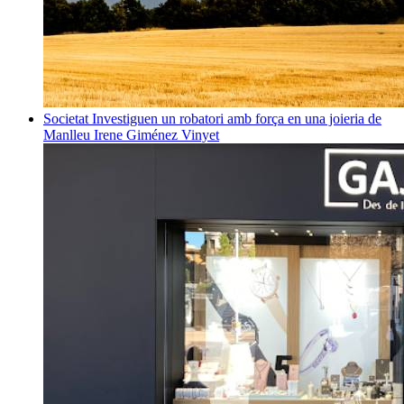
Societat
Investiguen un robatori amb força en una joieria de
Manlleu
Irene Giménez Vinyet