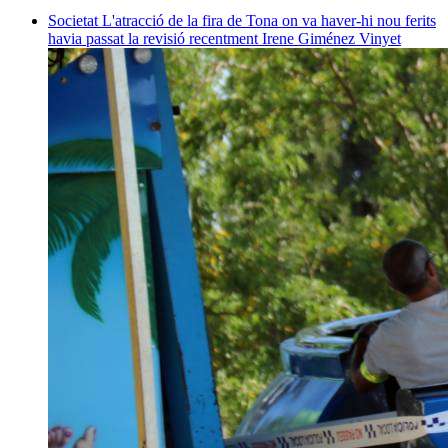
Societat
L'atracció de la fira de Tona on va haver-hi nou ferits
havia passat la revisió recentment
Irene Giménez Vinyet