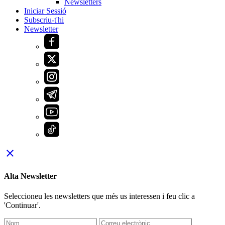
Newsletters
Iniciar Sessió
Subscriu-t'hi
Newsletter
close
Alta Newsletter
Seleccioneu les newsletters que més us interessen i feu clic a
'Continuar'.