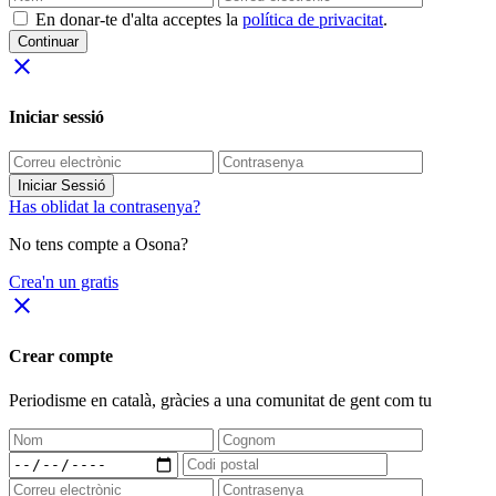
En donar-te d'alta acceptes la
política de privacitat
.
Continuar
close
Iniciar sessió
Iniciar Sessió
Has oblidat la contrasenya?
No tens compte a Osona?
Crea'n un gratis
close
Crear compte
Periodisme
en català
, gràcies a una comunitat de gent com tu