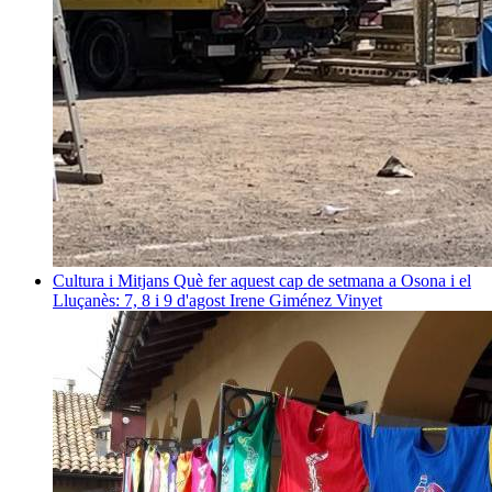
Cultura i Mitjans
Què fer aquest cap de setmana a Osona i el
Lluçanès: 7, 8 i 9 d'agost
Irene Giménez Vinyet