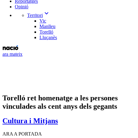
Reportatges
Opinió
expand_more
Territori
Vic
Manlleu
Torelló
Lluçanès
ara mateix
Torelló ret homenatge a les persones
vinculades als cent anys dels gegants
Cultura i Mitjans
ARA A PORTADA