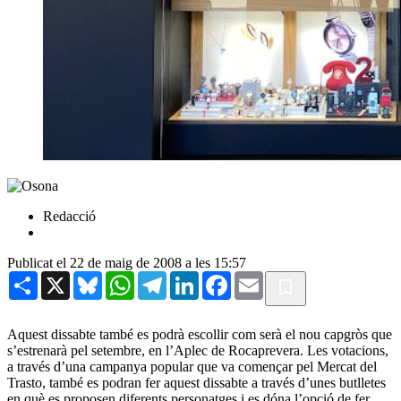
Redacció
Publicat el 22 de maig de 2008 a les 15:57
Share
X
Bluesky
WhatsApp
Telegram
LinkedIn
Facebook
Email
Aquest dissabte també es podrà escollir com serà el nou capgròs que
s’estrenarà pel setembre, en l’Aplec de Rocaprevera. Les votacions,
a través d’una campanya popular que va començar pel Mercat del
Trasto, també es podran fer aquest dissabte a través d’unes butlletes
en què es proposen diferents personatges i es dóna l’opció de fer