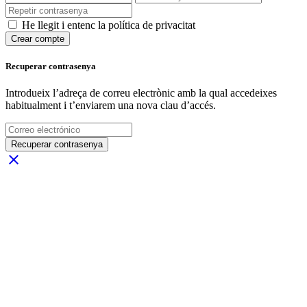
He llegit i entenc la política de privacitat
Crear compte
Recuperar contrasenya
Introdueix l’adreça de correu electrònic amb la qual accedeixes
habitualment i t’enviarem una nova clau d’accés.
Recuperar contrasenya
close