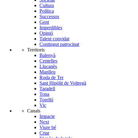
Cultura
Política
Successos
Gent
Imperdibles
Opinió
Talent convidat
Contingut patrocinat
Territoris
Balenyà
Centelles
Lluçanès
Manlleu
Roda de Ter
Sant Hipòlit de Voltregà
Taradell
Tona
Torelló
Vic
Canals
Impacte
Next
Viure bé
Criar