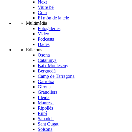
Next
Viure bé
Criar
El món de la tele
Multimèdia
Fotogaleries
Vídeo
Podcasts
Dades
Edicions
Osona
Catalunya
Baix Monteseny
Berguedà
Camp de Tarragona
Garrotxa
Girona
Granollers
Lleida
Manresa
Ripollès
Rubí
Sabadell
Sant Cugat
Solsona