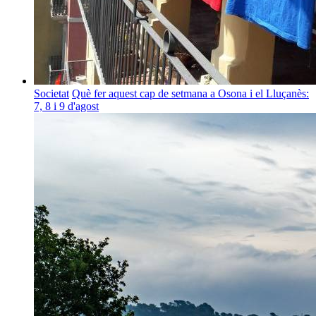
Societat
Què fer aquest cap de setmana a Osona i el Lluçanès:
7, 8 i 9 d'agost