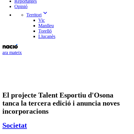
Reportatges
Opinió
expand_more
Territori
Vic
Manlleu
Torelló
Lluçanès
ara mateix
El projecte Talent Esportiu d'Osona
tanca la tercera edició i anuncia noves
incorporacions
Societat