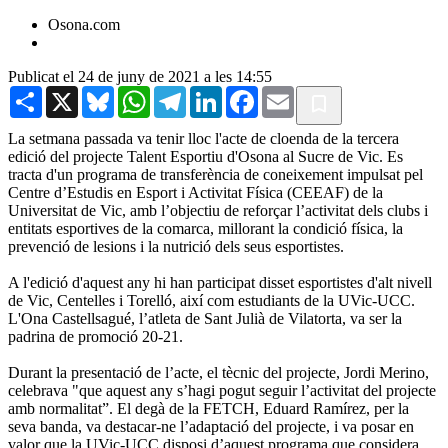
Osona.com
Publicat el 24 de juny de 2021 a les 14:55
Share
X
Bluesky
WhatsApp
Telegram
LinkedIn
Facebook
Email
La setmana passada va tenir lloc l'acte de cloenda de la tercera
edició del projecte Talent Esportiu d'Osona al Sucre de Vic. Es
tracta d'un programa de transferència de coneixement impulsat pel
Centre d’Estudis en Esport i Activitat Física (CEEAF) de la
Universitat de Vic, amb l’objectiu de reforçar l’activitat dels clubs i
entitats esportives de la comarca, millorant la condició física, la
prevenció de lesions i la nutrició dels seus esportistes.
A l'edició d'aquest any hi han participat disset esportistes d'alt nivell
de Vic, Centelles i Torelló, així com estudiants de la UVic-UCC.
L'Ona Castellsagué, l’atleta de Sant Julià de Vilatorta, va ser la
padrina de promoció 20-21.
Durant la presentació de l’acte, el tècnic del projecte, Jordi Merino,
celebrava "que aquest any s’hagi pogut seguir l’activitat del projecte
amb normalitat”. El degà de la FETCH, Eduard Ramírez, per la
seva banda, va destacar-ne l’adaptació del projecte, i va posar en
valor que la UVic-UCC disposi d’aquest programa que considera