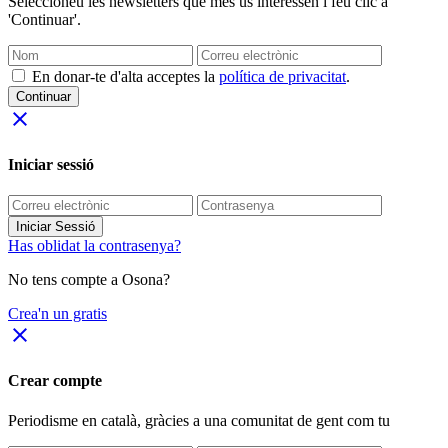
Seleccioneu les newsletters que més us interessen i feu clic a
'Continuar'.
En donar-te d'alta acceptes la
política de privacitat
.
Continuar
close
Iniciar sessió
Iniciar Sessió
Has oblidat la contrasenya?
No tens compte a Osona?
Crea'n un gratis
close
Crear compte
Periodisme
en català
, gràcies a una comunitat de gent com tu