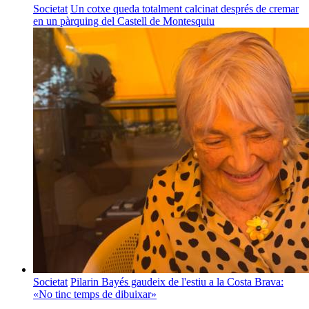
Societat
Un cotxe queda totalment calcinat després de cremar
en un pàrquing del Castell de Montesquiu
Societat
Pilarin Bayés gaudeix de l'estiu a la Costa Brava:
«No tinc temps de dibuixar»