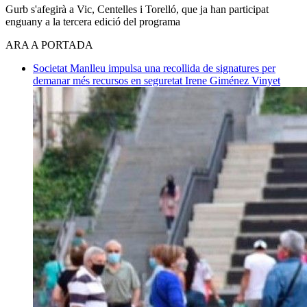
Gurb s'afegirà a Vic, Centelles i Torelló, que ja han participat
enguany a la tercera edició del programa
ARA A PORTADA
Societat
Manlleu impulsa una recollida de signatures per
demanar més recursos en seguretat
Irene Giménez Vinyet