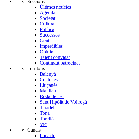
Seccions
Últimes notícies
Agenda
Societat
Cultura
Política
Successos
Gent
Imperdibles
Opinió
Talent convidat
Contingut patrocinat
Territoris
Balenyà
Centelles
Lluçanès
Manlleu
Roda de Ter
Sant Hipòlit de Voltregà
Taradell
Tona
Torelló
Vic
Canals
Impacte