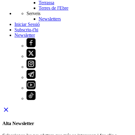
Terrassa
Terres de l'Ebre
Serveis
Newsletters
Iniciar Sessió
Subscriu-t'hi
Newsletter
close
Alta Newsletter