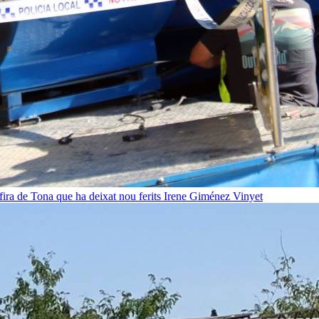
fira de Tona que ha deixat nou ferits
Irene Giménez Vinyet