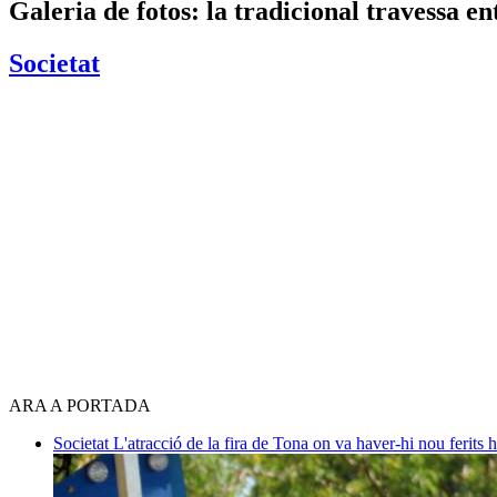
Galeria de fotos: la tradicional travessa en
Societat
ARA A PORTADA
Societat
L'atracció de la fira de Tona on va haver-hi nou ferits 