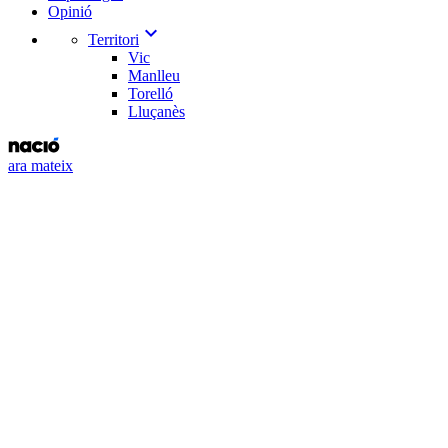
Opinió
expand_more
Territori
Vic
Manlleu
Torelló
Lluçanès
ara mateix